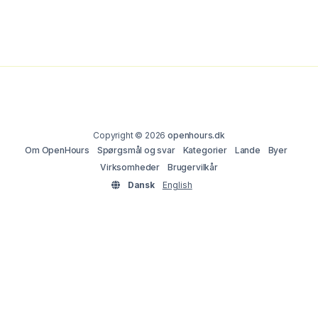
Copyright © 2026
openhours.dk
Om OpenHours
Spørgsmål og svar
Kategorier
Lande
Byer
Virksomheder
Brugervilkår
Dansk
English