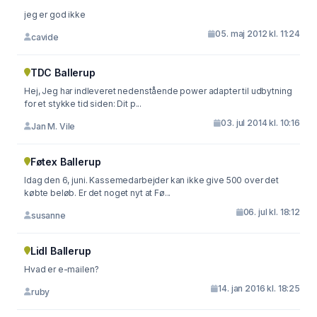
jeg er god ikke
05. maj 2012 kl. 11:24
cavide
TDC Ballerup
Hej, Jeg har indleveret nedenstående power adapter til udbytning
for et stykke tid siden: Dit p...
03. jul 2014 kl. 10:16
Jan M. Vile
Føtex Ballerup
Idag den 6, juni. Kassemedarbejder kan ikke give 500 over det
købte beløb. Er det noget nyt at Fø...
06. jul kl. 18:12
susanne
Lidl Ballerup
Hvad er e-mailen?
14. jan 2016 kl. 18:25
ruby