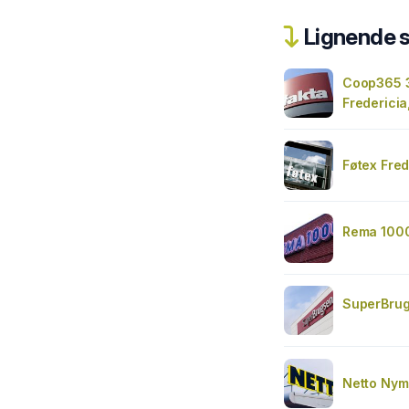
Lignende 
Coop365 
Frederici
Føtex Fred
Rema 1000
SuperBrug
Netto Nym