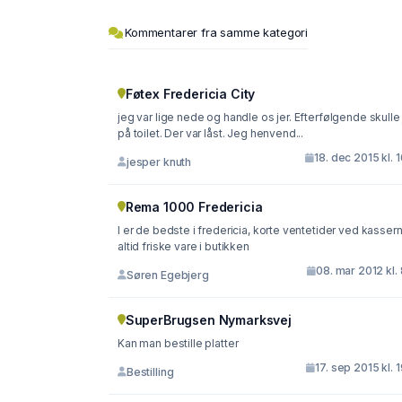
Kommentarer fra samme kategori
Føtex Fredericia City
jeg var lige nede og handle os jer. Efterfølgende skulle
på toilet. Der var låst. Jeg henvend...
18. dec 2015 kl. 
jesper knuth
Rema 1000 Fredericia
I er de bedste i fredericia, korte ventetider ved kasser
altid friske vare i butikken
08. mar 2012 kl.
Søren Egebjerg
SuperBrugsen Nymarksvej
Kan man bestille platter
17. sep 2015 kl. 
Bestilling