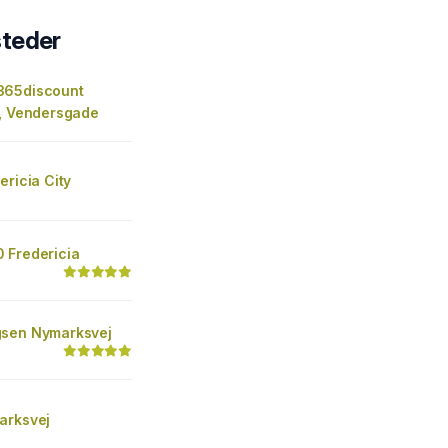
steder
365discount
a, Vendersgade
ericia City
 Fredericia
sen Nymarksvej
arksvej