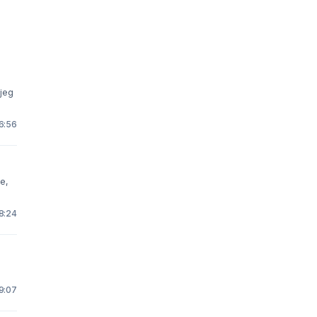
 jeg
16:56
ne,
 8:24
19:07