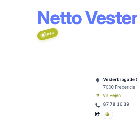
Netto Vester
Åben
Vesterbrogade 
7000
Fredericia
Vis vejen
87 78 16 39