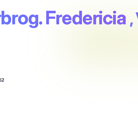
brog. Fredericia
,
52