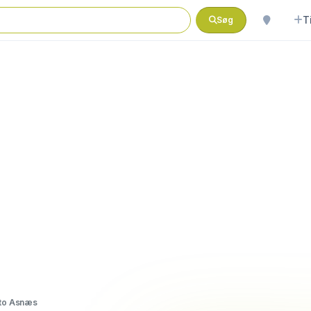
T
Søg
to Asnæs