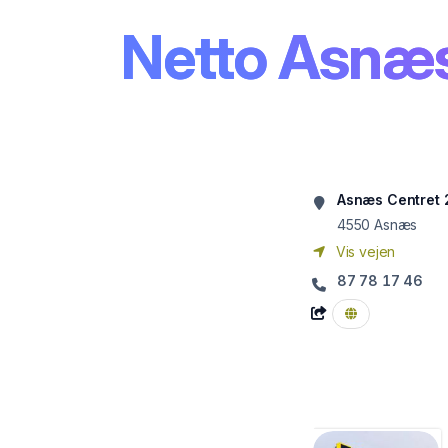
Netto Asnæ
Asnæs Centret 
4550
Asnæs
Vis vejen
87 78 17 46