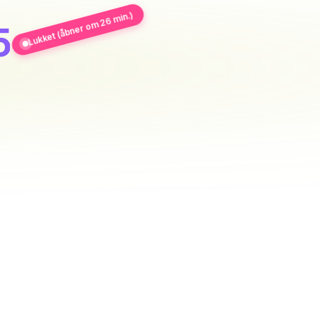
Lukket (åbner om 26 min.)
5