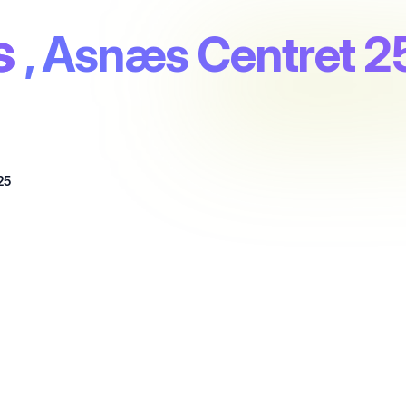
s
, Asnæs Centret 2
25