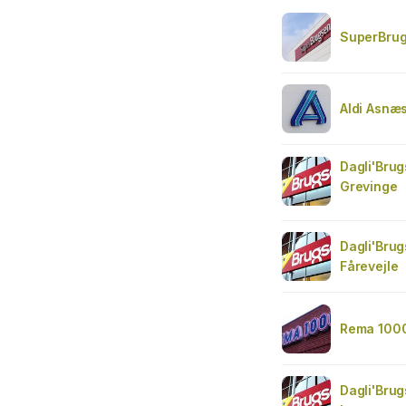
SuperBru
Aldi Asnæ
Dagli'Bru
Grevinge
Dagli'Bru
Fårevejle
Rema 1000
Dagli'Bru