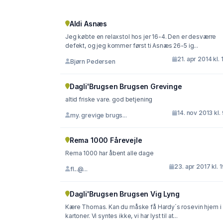
Aldi Asnæs
Jeg købte en relaxstol hos jer 16-4. Den er desværre
defekt, og jeg kommer først ti Asnæs 26-5 ig...
21. apr 2014 kl. 
Bjørn Pedersen
Dagli'Brugsen Brugsen Grevinge
altid friske vare. god betjening
14. nov 2013 kl.
my. grevige brugs...
Rema 1000 Fårevejle
Rema 1000 har åbent alle dage
23. apr 2017 kl. 
fl...@...
Dagli'Brugsen Brugsen Vig Lyng
Kære Thomas. Kan du måske få Hardy´s rosevin hjem i
kartoner. Vi syntes ikke, vi har lyst til at...