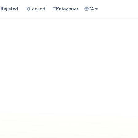
ilføj sted
Log ind
Kategorier
DA