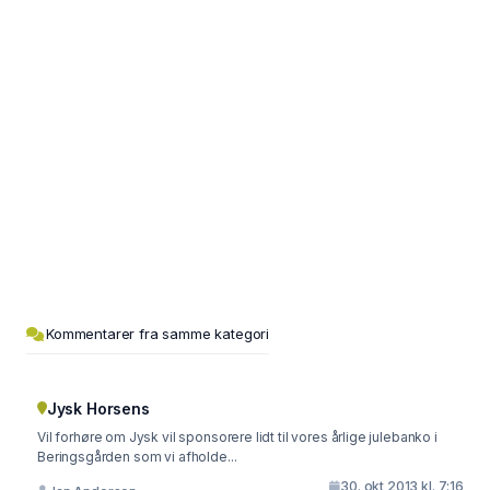
Kommentarer fra samme kategori
Jysk Horsens
Vil forhøre om Jysk vil sponsorere lidt til vores årlige julebanko i
Beringsgården som vi afholde...
30. okt 2013 kl. 7:16