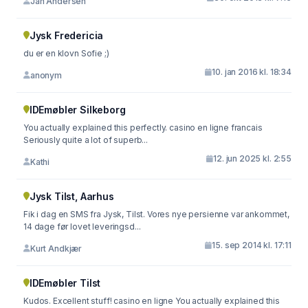
Jan Andersen
Jysk Fredericia
du er en klovn Sofie ;)
10. jan 2016 kl. 18:34
anonym
IDEmøbler Silkeborg
You actually explained this perfectly. casino en ligne francais
Seriously quite a lot of superb...
12. jun 2025 kl. 2:55
Kathi
Jysk Tilst, Aarhus
Fik i dag en SMS fra Jysk, Tilst. Vores nye persienne var ankommet,
14 dage før lovet leveringsd...
15. sep 2014 kl. 17:11
Kurt Andkjær
IDEmøbler Tilst
Kudos. Excellent stuff! casino en ligne You actually explained this