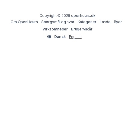
Copyright © 2026
openhours.dk
Om OpenHours
Spørgsmål og svar
Kategorier
Lande
Byer
Virksomheder
Brugervilkår
Dansk
English