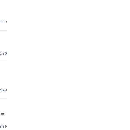
 0:09
 6:26
.
 6:40
r en
13:39