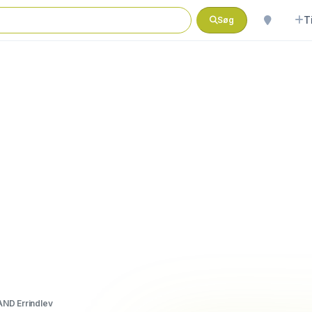
T
Søg
ND Errindlev