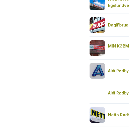
Egelundve
Dagli'brug
MIN KØBM
Aldi Rødby
Aldi Rødby
Netto Rød