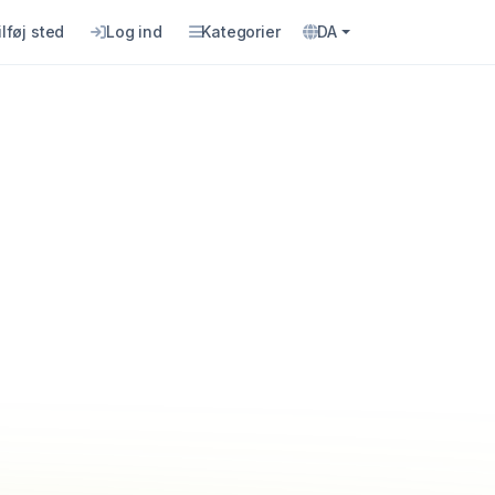
ilføj sted
Log ind
Kategorier
DA