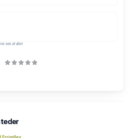
e ses af alle!
steder
Errindlev,