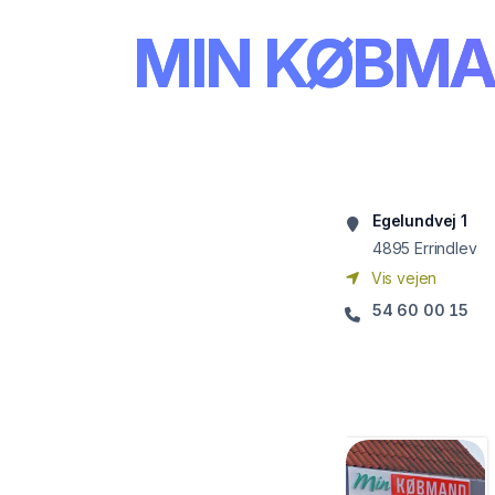
MIN KØBMAN
Egelundvej 1
4895
Errindlev
Vis vejen
54 60 00 15