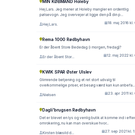
MIN KØBMAND Holeby
Hej Lars. Jeg mener at Holeby mangler en ordentlig
pølsevogn. Jeg overvejer at ligge den på din p...
18. maj 2016 kl.
Hej Lars.
Rema 1000 Rødbyhavn
Er der åbent Store Bededag (i morgen, fredag)?
12. maj 2022 kl.
Er der åbent Stor...
KWIK SPAR Øster Ulslev
Glimrende betjening og et ret stort udvalg til
overkommelige priser, et besøg værd kan kun anbefa..
23. apr 2011 kl.
Nielsen
Dagli'brugsen Rødbyhavn
Det er blevet en lys og venlig butik at komme ind i efte
omrokering, nu kan man overskue hvor...
27. sep 2021 kl. 
Kirsten blæsild d...