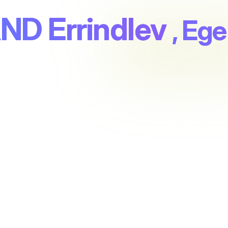
D Errindlev
, Ege