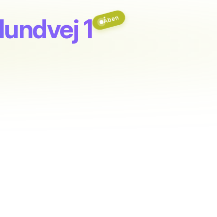
lundvej 1
Åben