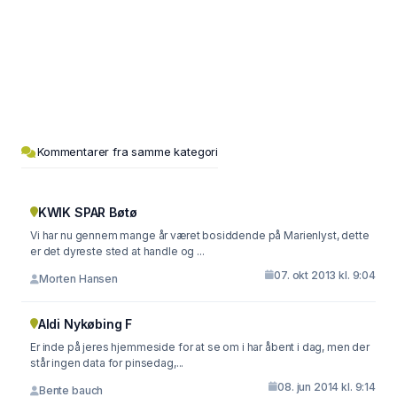
Kommentarer fra samme kategori
KWIK SPAR Bøtø
Vi har nu gennem mange år været bosiddende på Marienlyst, dette
er det dyreste sted at handle og ...
07. okt 2013 kl. 9:04
Morten Hansen
Aldi Nykøbing F
Er inde på jeres hjemmeside for at se om i har åbent i dag, men der
står ingen data for pinsedag,...
08. jun 2014 kl. 9:14
Bente bauch