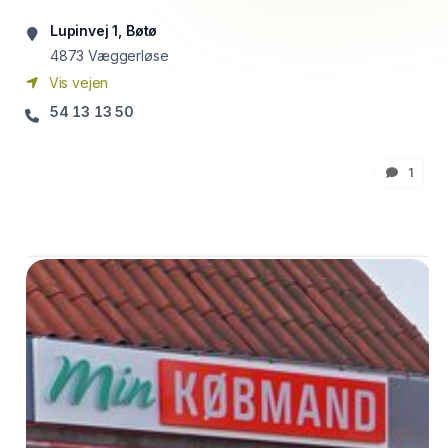
Lupinvej 1, Bøtø
4873
Væggerløse
Vis vejen
54 13 13 50
1