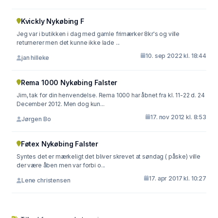
Kvickly Nykøbing F
Jeg var i butikken i dag med gamle frimærker 8kr's og ville
returnerer men det kunne ikke lade ...
10. sep 2022 kl. 18:44
jan hilleke
Rema 1000 Nykøbing Falster
Jim, tak for din henvendelse. Rema 1000 har åbnet fra kl. 11-22 d. 24
December 2012. Men dog kun...
17. nov 2012 kl. 8:53
Jørgen Bo
Føtex Nykøbing Falster
Syntes det er mærkeligt det bliver skrevet at søndag ( påske) ville
der være åben men var forbi o...
17. apr 2017 kl. 10:27
Lene christensen