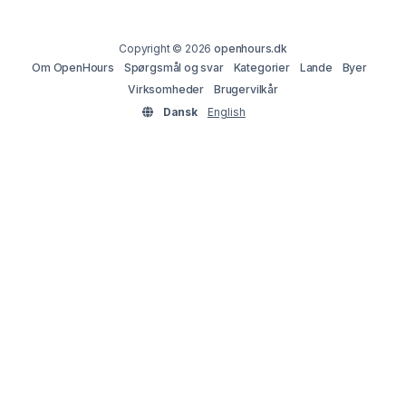
Copyright © 2026
openhours.dk
Om OpenHours
Spørgsmål og svar
Kategorier
Lande
Byer
Virksomheder
Brugervilkår
Dansk
English