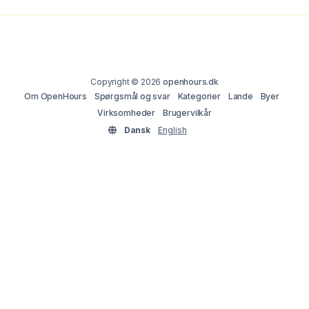
Copyright © 2026
openhours.dk
Om OpenHours
Spørgsmål og svar
Kategorier
Lande
Byer
Virksomheder
Brugervilkår
Dansk
English