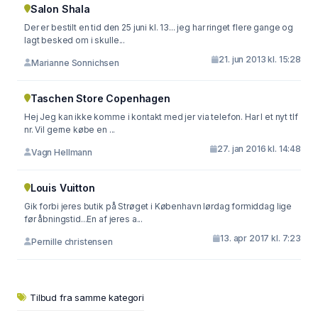
Salon Shala
Der er bestilt en tid den 25 juni kl. 13... jeg har ringet flere gange og
lagt besked om i skulle...
21. jun 2013 kl. 15:28
Marianne Sonnichsen
Taschen Store Copenhagen
Hej Jeg kan ikke komme i kontakt med jer via telefon. Har I et nyt tlf
nr. Vil gerne købe en ...
27. jan 2016 kl. 14:48
Vagn Hellmann
Louis Vuitton
Gik forbi jeres butik på Strøget i København lørdag formiddag lige
før åbningstid...En af jeres a...
13. apr 2017 kl. 7:23
Pernille christensen
Tilbud fra samme kategori