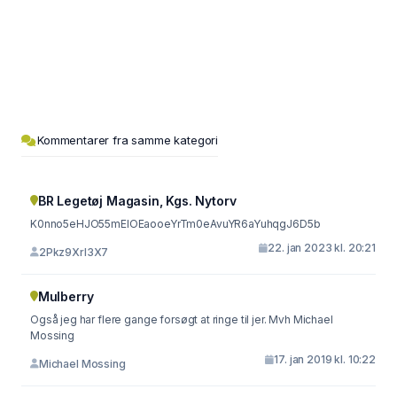
Kommentarer fra samme kategori
BR Legetøj Magasin, Kgs. Nytorv
K0nno5eHJO55mElOEaooeYrTm0eAvuYR6aYuhqgJ6D5b
22. jan 2023 kl. 20:21
2Pkz9Xrl3X7
Mulberry
Også jeg har flere gange forsøgt at ringe til jer. Mvh Michael
Mossing
17. jan 2019 kl. 10:22
Michael Mossing