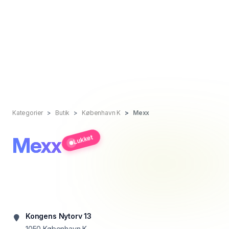
Kategorier
Butik
København K
Mexx
Mexx
Lukket
Kongens Nytorv 13
1050
København K