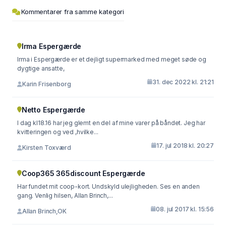
Kommentarer fra samme kategori
Irma Espergærde
Irma i Espergærde er et dejligt supermarked med meget søde og
dygtige ansatte,
31. dec 2022 kl. 21:21
Karin Frisenborg
Netto Espergærde
I dag kl18.16 har jeg glemt en del af mine varer på båndet. Jeg har
kvitteringen og ved ,hvilke...
17. jul 2018 kl. 20:27
Kirsten Toxværd
Coop365 365discount Espergærde
Har fundet mit coop-kort. Undskyld ulejligheden. Ses en anden
gang. Venlig hilsen, Allan Brinch,...
08. jul 2017 kl. 15:56
Allan Brinch,OK