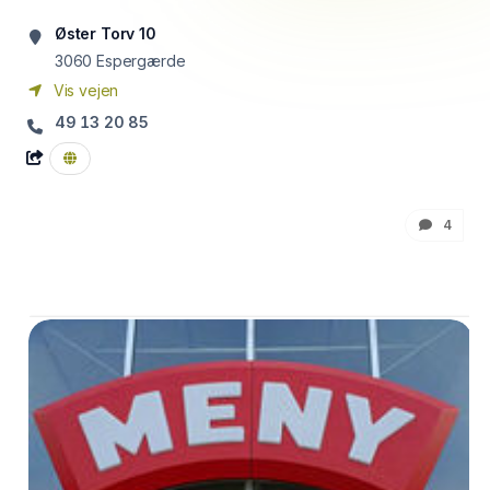
Øster Torv 10
3060
Espergærde
Vis vejen
49 13 20 85
4