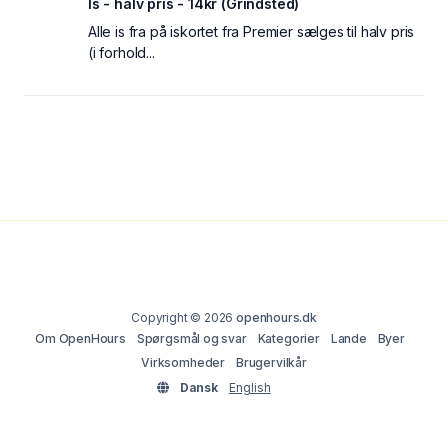
Is - halv pris - 14kr (Grindsted)
Alle is fra på iskortet fra Premier sælges til halv pris
(i forhold...
Copyright © 2026
openhours.dk
Om OpenHours
Spørgsmål og svar
Kategorier
Lande
Byer
Virksomheder
Brugervilkår
Dansk
English