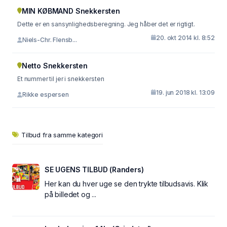
MIN KØBMAND Snekkersten
Dette er en sansynlighedsberegning. Jeg håber det er rigtigt.
20. okt 2014 kl. 8:52
Niels-Chr. Flensb...
Netto Snekkersten
Et nummer til jer i snekkersten
19. jun 2018 kl. 13:09
Rikke espersen
Tilbud fra samme kategori
SE UGENS TILBUD (Randers)
Her kan du hver uge se den trykte tilbudsavis. Klik
på billedet og ...