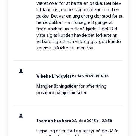
været over for at hente en pakke. Der blev
lidt lang kø , da der var problemer med en
pakke. Det var en ung dreng der stod for at
hente pakker. Han forsøgte 3 gange at
finde pakken, men fik så hjælp til det. Det
viste sig at kunden havde det forkerte nr.
Vil bare sige at han virkelig gav god kunde
service....så ikke ris....men ros
Vibeke Lindqvist
19. feb 2020 kl. 8:14
Mangler åbningstider for afhentning
postnord på hjemmesiden
thomas buxbom
03. dec 2015 kl. 23:59
Hejsa jeg er en sød og rar fyr på de 37 år