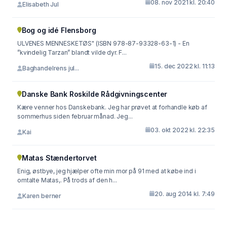
08. nov 2021 kl. 20:40
Elisabeth Jul
Bog og idé Flensborg
ULVENES MENNESKETØS" (ISBN 978-87-93328-63-1) - En
”kvindelig Tarzan” blandt vilde dyr. F...
15. dec 2022 kl. 11:13
Baghandelrens jul...
Danske Bank Roskilde Rådgivningscenter
Kære venner hos Danskebank. Jeg har prøvet at forhandle køb af
sommerhus siden februar månad. Jeg...
03. okt 2022 kl. 22:35
Kai
Matas Stændertorvet
Enig, østbye, jeg hjælper ofte min mor på 91 med at købe ind i
omtalte Matas,. På trods af den h...
20. aug 2014 kl. 7:49
Karen berner