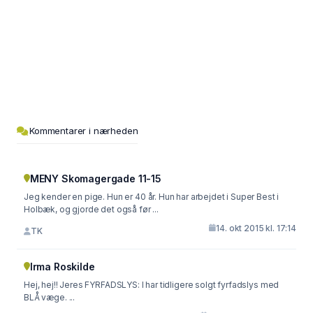
Kommentarer i nærheden
MENY Skomagergade 11-15
Jeg kender en pige. Hun er 40 år. Hun har arbejdet i Super Best i
Holbæk, og gjorde det også før ...
14. okt 2015 kl. 17:14
TK
Irma Roskilde
Hej, hej!! Jeres FYRFADSLYS: I har tidligere solgt fyrfadslys med
BLÅ væge. ...