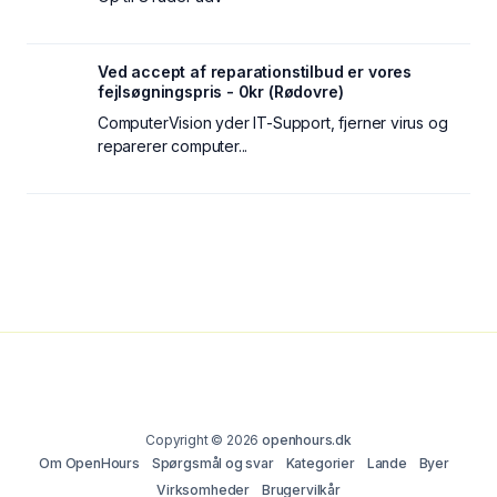
Ved accept af reparationstilbud er vores
fejlsøgningspris - 0kr (Rødovre)
ComputerVision yder IT-Support, fjerner virus og
reparerer computer...
Copyright © 2026
openhours.dk
Om OpenHours
Spørgsmål og svar
Kategorier
Lande
Byer
Virksomheder
Brugervilkår