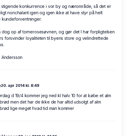
 stigende konkurrence i vor by og nærområde, så det er
igt nonchalant igen og igen ikke at have styr på helt
 kundeforventninger.
 dog op af tornerosesøvnen, og gør det I har forpligtelsen
llers forsvinder loyaliteten til byens store og velindrettede
s.
k Andersson
e
20. apr 2014 kl. 8:49
ørdag d 19/4 kommer jeg ned kl halv 10 for at købe et alm
brød men det har de ikke de har altid udsolgt af alm
kbrød lige meget hvad tid man kommer