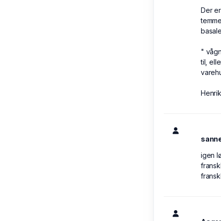
Der er
temmel
basale
" vågn
til, e
varehu
Henri
sann
igen l
fransk
frans