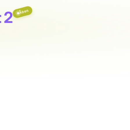
t 2
Åben