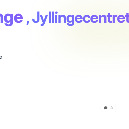
inge
, Jyllingecentre
 2
3