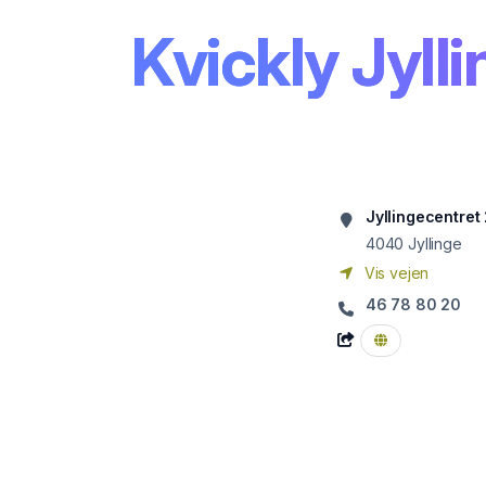
Kvickly Jyll
Jyllingecentret
4040
Jyllinge
Vis vejen
46 78 80 20