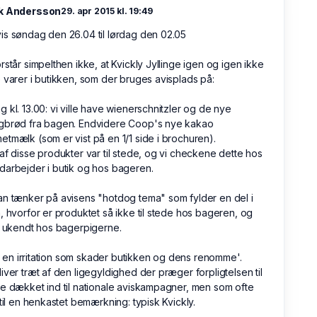
k Andersson
29. apr 2015 kl. 19:49
s søndag den 26.04 til lørdag den 02.05
rstår simpelthen ikke, at Kvickly Jyllinge igen og igen ikke
 varer i butikken, som der bruges avisplads på:
 kl. 13.00: vi ville have wienerschnitzler og de nye
gbrød fra bagen. Endvidere Coop's nye kakao
tmælk (som er vist på en 1/1 side i brochuren).
af disse produkter var til stede, og vi checkene dette hos
arbejder i butik og hos bageren.
n tænker på avisens "hotdog tema" som fylder en del i
, hvorfor er produktet så ikke til stede hos bageren, og
t ukendt hos bagerpigerne.
alt en irritation som skader butikken og dens renomme'.
iver træt af den ligegyldighed der præger forpligtelsen til
e dækket ind til nationale aviskampagner, men som ofte
 til en henkastet bemærkning: typisk Kvickly.