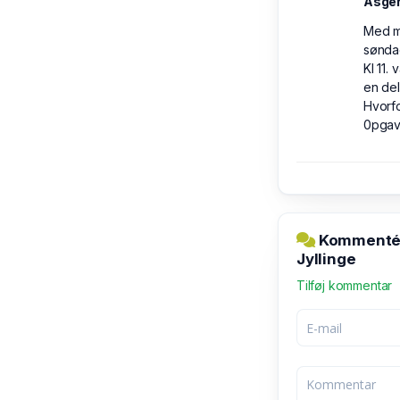
Asge
Med ma
sønda
Kl 11.
en del
Hvorfo
0pga
Kommentér 
Jyllinge
Tilføj kommentar