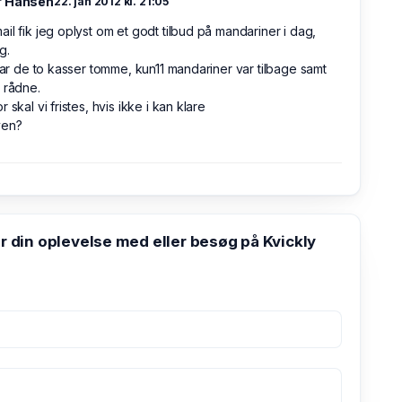
r Hansen
22. jan 2012 kl. 21:05
il fik jeg oplyst om et godt tilbud på mandariner i dag,
g.
 var de to kasser tomme, kun11 mandariner var tilbage samt
 rådne.
r skal vi fristes, hvis ikke i kan klare
ven?
din oplevelse med eller besøg på Kvickly