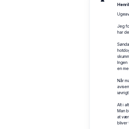
Henri
Ugeavi
Jeg fo
har de
Søndag
hotdo
skumme
Ingen 
en med
Når ma
avisen
iøvrig
Alt i 
Man bl
at vær
bliver