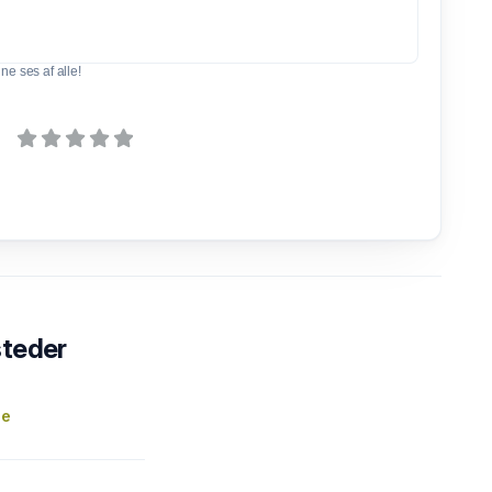
e ses af alle!
steder
ge