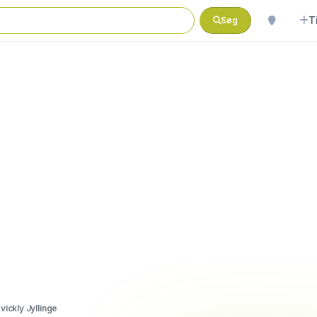
T
Søg
vickly Jyllinge