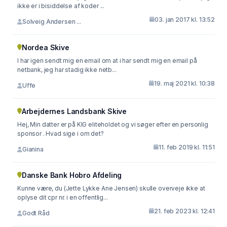
ikke er i bisiddelse af koder ...
03. jan 2017 kl. 13:52
Solveig Andersen ...
Nordea Skive
I har igen sendt mig en email om at i har sendt mig en email på
netbank, jeg har stadig ikke netb...
19. maj 2021 kl. 10:38
Uffe
Arbejdernes Landsbank Skive
Hej, Min datter er på KIG eliteholdet og vi søger efter en personlig
sponsor . Hvad sige i om det?
11. feb 2019 kl. 11:51
Gianina
Danske Bank Hobro Afdeling
Kunne være, du (Jette Lykke Ane Jensen) skulle overveje ikke at
oplyse dit cpr nr. i en offentlig...
21. feb 2023 kl. 12:41
Godt Råd