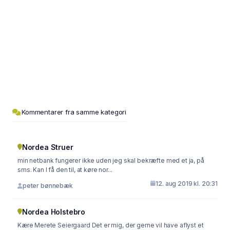
Kommentarer fra samme kategori
Nordea Struer
min netbank fungerer ikke uden jeg skal bekræfte med et ja, på
sms. Kan I få den til, at køre nor...
12. aug 2019 kl. 20:31
peter bønnebæk
Nordea Holstebro
Kære Merete Seiergaard Det er mig, der gerne vil have aflyst et