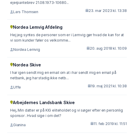
ejerpantebrev 21.08.1973-10680...
23. mar 2023 kl. 13:38
Lars Thomsen
Nordea Lemvig Afdeling
Hej jeg syntes de personer som er i Lemvig gør hvad de kan for at
vi som kunder føler os velkomme...
20. aug 2018 kl. 10:09
Nordea Lemvig
Nordea Skive
I har igen sendt mig en email om at i har sendt mig en email på
netbank, jeg har stadig ikke netb...
19. maj 2021 kl. 10:38
Uffe
Arbejdernes Landsbank Skive
Hej, Min datter er på KIG eliteholdet og vi søger efter en personlig
sponsor . Hvad sige i om det?
11. feb 2019 kl. 11:51
Gianina