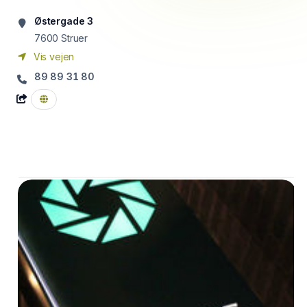
Østergade 3
7600
Struer
Vis vejen
89 89 31 80