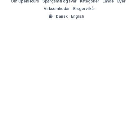
Om OpenHours
Spørgsmål og svar
Kategorier
Lande
Byer
Virksomheder
Brugervilkår
Dansk
English