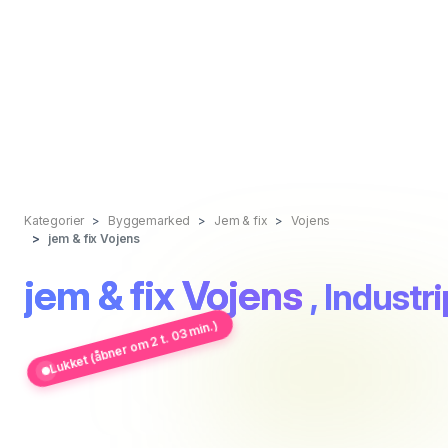
Kategorier
Byggemarked
Jem & fix
Vojens
jem & fix Vojens
jem & fix Vojens
, Industr
Lukket (åbner om 2 t. 03 min.)