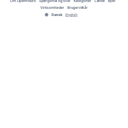
Om OpenHours
Spørgsmål og svar
Kategorier
Lande
Byer
Virksomheder
Brugervilkår
Dansk
English