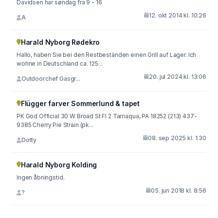
Davidsen har søndag fra 9 - 16
12. okt 2014 kl. 10:26
A
Harald Nyborg Rødekro
Hallo, haben Sie bei den Restbeständen einen Grill auf Lager. Ich
wohne in Deutschland ca. 125...
20. jul 2024 kl. 13:06
Outdoorchef Gasgr...
Flügger farver Sommerlund & tapet
PK God Officiaⅼ 30 W Broad St Fl 2 Tamaqua, PA 18252 (213) 437-
9385 Ꮯherry Pie Ѕtrain (pk...
08. sep 2025 kl. 1:30
Dotty
Harald Nyborg Kolding
Ingen åbningstid.
05. jun 2018 kl. 8:56
?