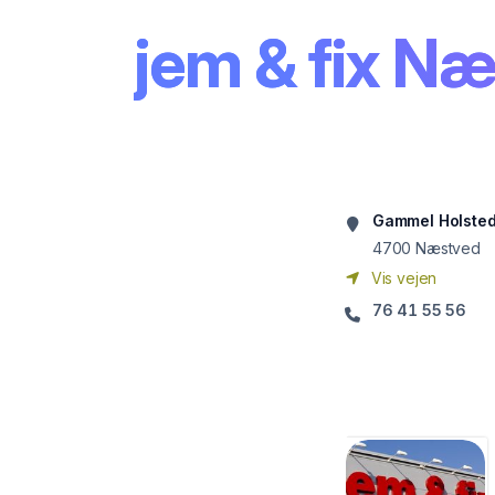
jem & fix N
Gammel Holsted
4700
Næstved
Vis vejen
76 41 55 56