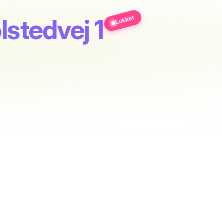
Lukket
stedvej 1