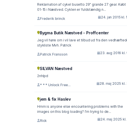
Reklamation af cykel busetto 29" grande 27 gear. Købt 
01-15 i Næstved. Cyklen er fuldstændig n...
24. jan 2015 kl. 
Frederik brinck
Bygma Butik Næstved - Proffcenter
Jeg vil høre om i vil lave et tilbud ud fra den vedhæfte
stykliste Mvh. Patrick
23. aug 2016 kl.
Patrick Fransson
SILVAN Næstved
2nhlpd
28. maj 2025 kl.
* * * Unlock Free...
jem & fix Haslev
Hmm is anyone else encountering problems with the
images on this blog loading? I'm trying to de...
24. maj 2025 kl.
Rick