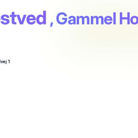
æstved
, Gammel Hol
vej 1