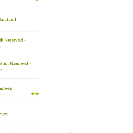
Næstved
ik Næstved -
r
last Næstved -
r
æstved
rver