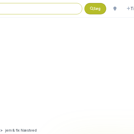
T
Søg
jem & fix Næstved