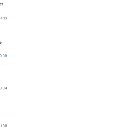
17-
14:13
de
 9:38
 3:04
 1:38