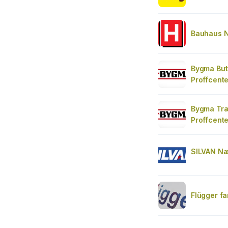
Bauhaus 
Bygma But
Proffcente
Bygma Træ
Proffcente
SILVAN N
Flügger fa