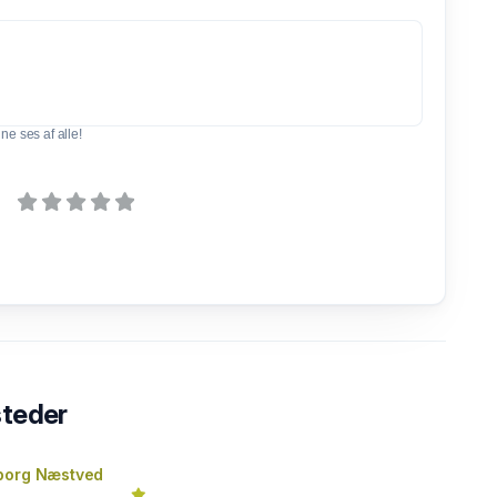
e ses af alle!
steder
borg Næstved