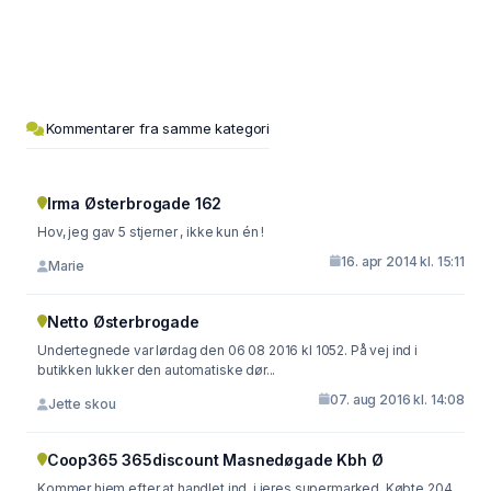
Kommentarer fra samme kategori
Irma Østerbrogade 162
Hov, jeg gav 5 stjerner , ikke kun én !
16. apr 2014 kl. 15:11
Marie
Netto Østerbrogade
Undertegnede var lørdag den 06 08 2016 kl 1052. På vej ind i
butikken lukker den automatiske dør...
07. aug 2016 kl. 14:08
Jette skou
Coop365 365discount Masnedøgade Kbh Ø
Kommer hjem efter at handlet ind, i jeres supermarked. Købte 204