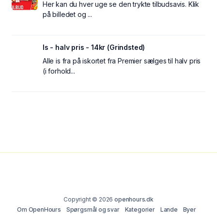
Her kan du hver uge se den trykte tilbudsavis. Klik
på billedet og ...
Is - halv pris - 14kr (Grindsted)
Alle is fra på iskortet fra Premier sælges til halv pris
(i forhold...
Copyright © 2026
openhours.dk
Om OpenHours
Spørgsmål og svar
Kategorier
Lande
Byer