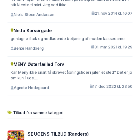
stk Nicotinel mint. Jeg ved ikke...
21. nov 2014 kl. 16:07
Niels-Steen Andersen
Netto Korsørgade
gentagne fræk og nedladende betjening af moden kassedame
31. mar 2021 kl. 19:29
Bente Handberg
MENY Østerfælled Torv
Kan Meny ikke snart få skrevet åbningstider i julen et sted? Det er jo
om kun 1 uge....
17. dec 2022 kl. 23:50
Agnete Hedegaard
Tilbud fra samme kategori
SE UGENS TILBUD (Randers)