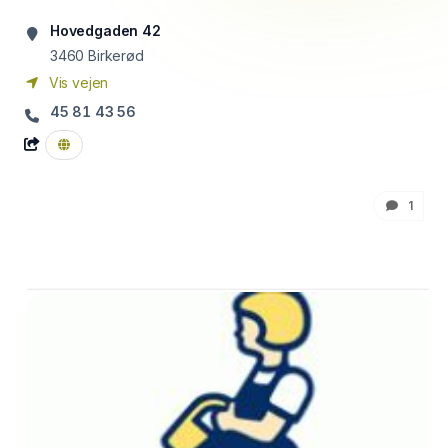
Hovedgaden 42
3460
Birkerød
Vis vejen
45 81 43 56
1