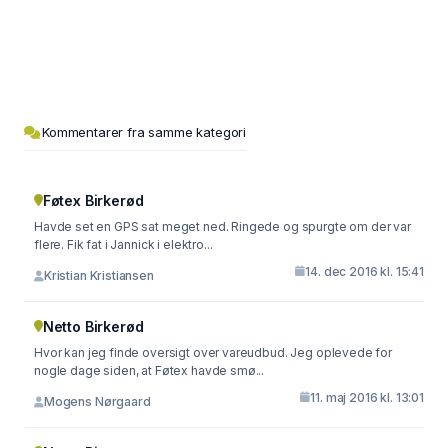
Kommentarer fra samme kategori
Føtex Birkerød
Havde set en GPS sat meget ned. Ringede og spurgte om der var
flere. Fik fat i Jannick i elektro...
14. dec 2016 kl. 15:41
Kristian Kristiansen
Netto Birkerød
Hvor kan jeg finde oversigt over vareudbud. Jeg oplevede for
nogle dage siden, at Føtex havde smø...
11. maj 2016 kl. 13:01
Mogens Nørgaard