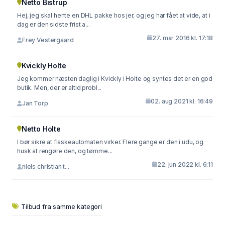
Netto Bistrup
Hej, jeg skal hente en DHL pakke hos jer, og jeg har fået at vide, at i
dag er den sidste frist a...
27. mar 2016 kl. 17:18
Frey Vestergaard
Kvickly Holte
Jeg kommer næsten daglig i Kvickly i Holte og syntes det er en god
butik. Men, der er altid probl...
02. aug 2021 kl. 16:49
Jan Torp
Netto Holte
I bør sikre at flaskeautomaten virker. Flere gange er den i udu, og
husk at rengøre den, og tømme...
22. jun 2022 kl. 6:11
niels christian t...
Tilbud fra samme kategori