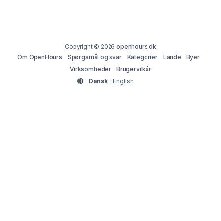
Copyright © 2026
openhours.dk
Om OpenHours
Spørgsmål og svar
Kategorier
Lande
Byer
Virksomheder
Brugervilkår
Dansk
English