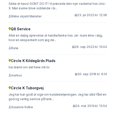
Sikke et kaos! DONT DO IT! Vi prøvede den nye vaskehal hos Uno-
X. Man kunne blive siddende i bi...
23. jul 2022 kl. 12:38
Rikke skjold Mønster
Q8 Service
Altid en dejlig oplevelse at handle/tanke hos Jer -bare ikke i dag,
hvor en ekspedient som jeg de...
26. sep 2022 kl. 15:04
Rune
Circle K Kildegårds Plads
har drømt om det hele mit liv
30. sep 2016 kl. 9:14
markus
Circle K Tuborgvej
Jeg har kun godt at sige om kundebetjeningen. Jeg har altid fået en
god og venlig service på tank...
24. mar 2014 kl. 13:54
Susanne Kolbe