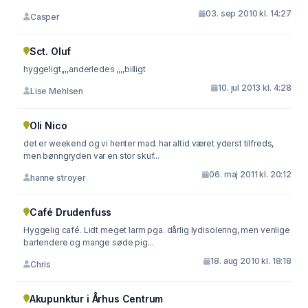
03. sep 2010 kl. 14:27
Casper
Sct. Oluf
hyggeligt,,,,anderledes ,,,,billigt
10. jul 2013 kl. 4:28
Lise Mehlsen
Oli Nico
det er weekend og vi henter mad. har altid været yderst tilfreds,
men bønngryden var en stor skuf...
06. maj 2011 kl. 20:12
hanne stroyer
Café Drudenfuss
Hyggelig café. Lidt meget larm pga. dårlig lydisolering, men venlige
bartendere og mange søde pig...
18. aug 2010 kl. 18:18
Chris
Akupunktur i Århus Centrum