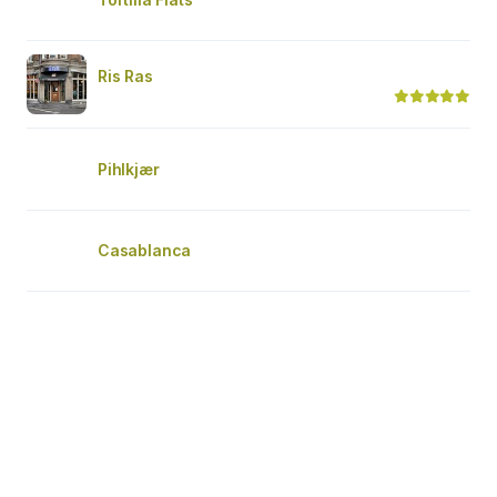
Ris Ras
Pihlkjær
Casablanca