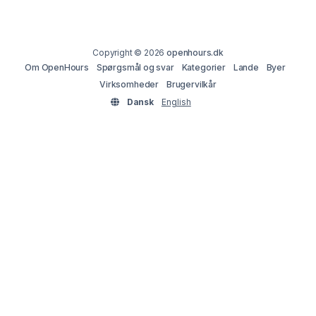
Copyright © 2026
openhours.dk
Om OpenHours
Spørgsmål og svar
Kategorier
Lande
Byer
Virksomheder
Brugervilkår
Dansk
English