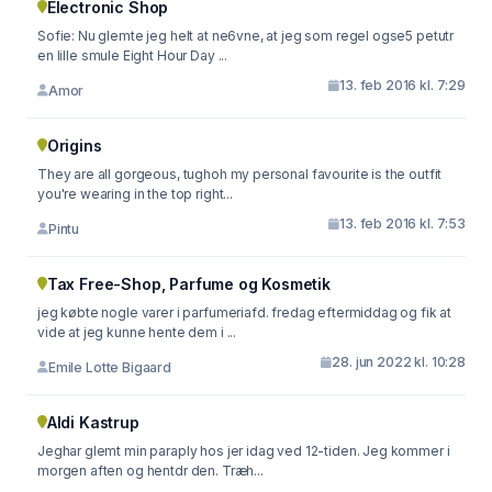
Electronic Shop
Sofie: Nu glemte jeg helt at ne6vne, at jeg som regel ogse5 petutr
en lille smule Eight Hour Day ...
13. feb 2016 kl. 7:29
Amor
Origins
They are all gorgeous, tughoh my personal favourite is the outfit
you're wearing in the top right...
13. feb 2016 kl. 7:53
Pintu
Tax Free-Shop, Parfume og Kosmetik
jeg købte nogle varer i parfumeriafd. fredag eftermiddag og fik at
vide at jeg kunne hente dem i ...
28. jun 2022 kl. 10:28
Emile Lotte Bigaard
Aldi Kastrup
Jeghar glemt min paraply hos jer idag ved 12-tiden. Jeg kommer i
morgen aften og hentdr den. Træh...