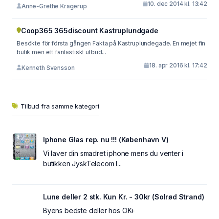
10. dec 2014 kl. 13:42
Anne-Grethe Kragerup
Coop365 365discount Kastruplundgade
Besökte för första gången Fakta på Kastruplundegade. En mejet fin
butik men ett fantastiskt utbud...
18. apr 2016 kl. 17:42
Kenneth Svensson
Tilbud fra samme kategori
Iphone Glas rep. nu !!! (København V)
Vi laver din smadret iphone mens du venter i
butikken JyskTelecom I...
Lune deller 2 stk. Kun Kr. - 30kr (Solrød Strand)
Byens bedste deller hos OK+