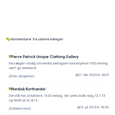
Kommentarer fra samme kategori
Pierre Patrick Unique Clothing Gallery
hej sælger i stadig omvendte pentagram halssmykker i 925 sterling
sølv? go weekend
21. feb 2025 kl. 18:31
Finn Jørgensen
Nordisk Korthandel
Der står her, at Ilukker k. 14.00 lørdag. Var i jeres butik idag, 13.7. 13
og fandt ud af, at I h...
13. jul 2013 kl. 16:26
Vibeke Hertz