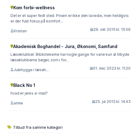
Kom forbi-wellness
Det er et super fedt sted. Prisen er ikke den laveste, men heldigvis
er der fuld fokus på komfort...
26. okt 2015 kl. 15:56
Kristian
Akademisk Boghandel - Jura, Økonomi, Samfund
Læseklubber: Bibliotekerne har nogle gange for vane kun at tilbyde
læseklubberne bøger, som i for...
01. dec 2022 kl. 11:20
Julehygge i læseh...
Black No 1
hvad er jeres e-mail?
25. jul 2012 kl. 14:43
annie
Tilbud fra samme kategori