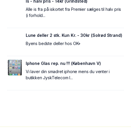
Is - halv pris - 14kr (Grindsted)
Alle is fra på iskortet fra Premier sælges til halv pris
(i forhold...
Lune deller 2 stk. Kun Kr. - 30kr (Solrød Strand)
Byens bedste deller hos OK+
Iphone Glas rep. nu !!! (København V)
Vi laver din smadret iphone mens du venter i
butikken JyskTelecom I...