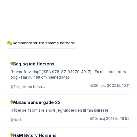
Kommentarer fra samme kategori
Bog og idé Horsens
”Hjerneforvirring” (ISBN 978-87-93270-49-7) - En ret anderledes
bog - Har du hørt om hjernetransp...
30. okt 2022 kl. 10:11
En hjernes forvir...
Matas Søndergade 22
Håber self som alle andre jeg vinder den til min kæreste
10. maj 2013 kl. 16:55
Nadia
H&M Bytorv Horsens