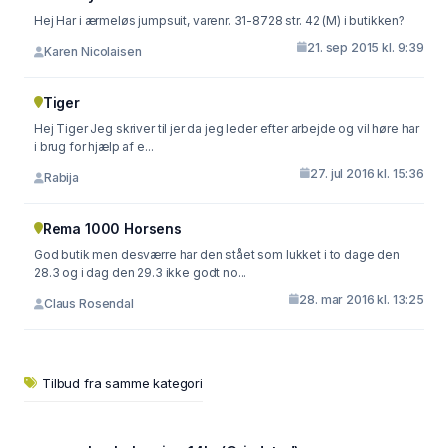
Hej Har i ærmeløs jumpsuit, varenr. 31-8728 str. 42 (M) i butikken?
21. sep 2015 kl. 9:39
Karen Nicolaisen
Tiger
Hej Tiger Jeg skriver til jer da jeg leder efter arbejde og vil høre har
i brug for hjælp af e...
27. jul 2016 kl. 15:36
Rabija
Rema 1000 Horsens
God butik men desværre har den stået som lukket i to dage den
28.3 og i dag den 29.3 ikke godt no...
28. mar 2016 kl. 13:25
Claus Rosendal
Tilbud fra samme kategori