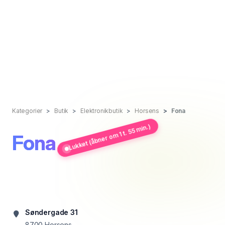
Kategorier
Butik
Elektronikbutik
Horsens
Fona
Lukket (åbner om 1 t. 55 min.)
Fona
Søndergade 31
8700
Horsens