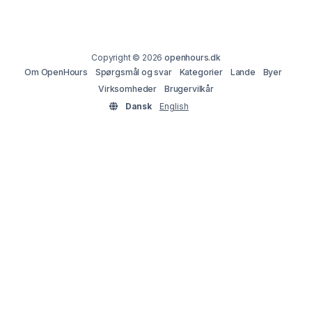
Copyright © 2026
openhours.dk
Om OpenHours
Spørgsmål og svar
Kategorier
Lande
Byer
Virksomheder
Brugervilkår
Dansk
English