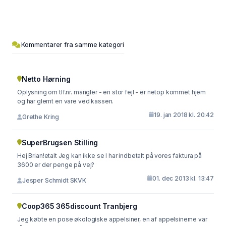
Kommentarer fra samme kategori
Netto Hørning
Oplysning om tlf.nr. mangler - en stor fejl - er netop kommet hjem
og har glemt en vare ved kassen.
19. jan 2018 kl. 20:42
Grethe Kring
SuperBrugsen Stilling
Hej Brian!etalt Jeg kan ikke se I har indbetalt på vores faktura på
3600 er der penge på vej?
01. dec 2013 kl. 13:47
Jesper Schmidt SKVK
Coop365 365discount Tranbjerg
Jeg købte en pose økologiske appelsiner, en af appelsinerne var