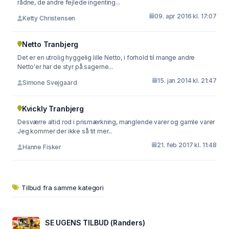
rådne, de andre fejlede ingenting...
09. apr 2016 kl. 17:07
Ketty Christensen
Netto Tranbjerg
Det er en utrolig hyggelig lille Netto, i forhold til mange andre
Netto'er har de styr på sagerne...
15. jan 2014 kl. 21:47
Simone Svejgaard
Kvickly Tranbjerg
Desværre altid rod i prismærkning, manglende varer og gamle varer
Jeg kommer der ikke så tit mer...
21. feb 2017 kl. 11:48
Hanne Fisker
Tilbud fra samme kategori
SE UGENS TILBUD (Randers)