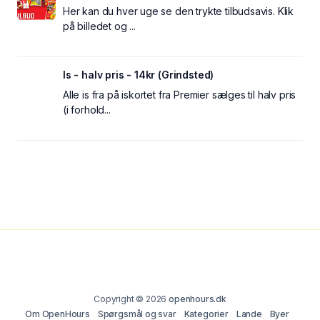
Her kan du hver uge se den trykte tilbudsavis. Klik
på billedet og ...
Is - halv pris - 14kr (Grindsted)
Alle is fra på iskortet fra Premier sælges til halv pris
(i forhold...
Copyright © 2026
openhours.dk
Om OpenHours
Spørgsmål og svar
Kategorier
Lande
Byer