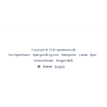
Copyright © 2026
openhours.dk
Om OpenHours
Spørgsmål og svar
Kategorier
Lande
Byer
Virksomheder
Brugervilkår
Dansk
English