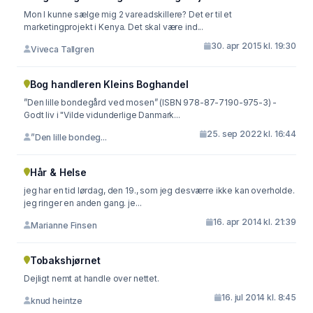
Mon I kunne sælge mig 2 vareadskillere? Det er til et
marketingprojekt i Kenya. Det skal være ind...
30. apr 2015 kl. 19:30
Viveca Tallgren
Bog handleren Kleins Boghandel
”Den lille bondegård ved mosen” (ISBN 978-87-7190-975-3) -
Godt liv i "Vilde vidunderlige Danmark...
25. sep 2022 kl. 16:44
”Den lille bondeg...
Hår & Helse
jeg har en tid lørdag, den 19., som jeg desværre ikke kan overholde.
jeg ringer en anden gang. je...
16. apr 2014 kl. 21:39
Marianne Finsen
Tobakshjørnet
Dejligt nemt at handle over nettet.
16. jul 2014 kl. 8:45
knud heintze