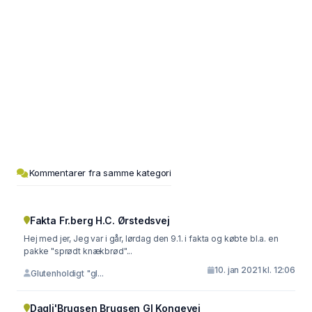
Kommentarer fra samme kategori
Fakta Fr.berg H.C. Ørstedsvej
Hej med jer, Jeg var i går, lørdag den 9.1. i fakta og købte bl.a. en
pakke "sprødt knækbrød"...
10. jan 2021 kl. 12:06
Glutenholdigt "gl...
Dagli'Brugsen Brugsen Gl Kongevej