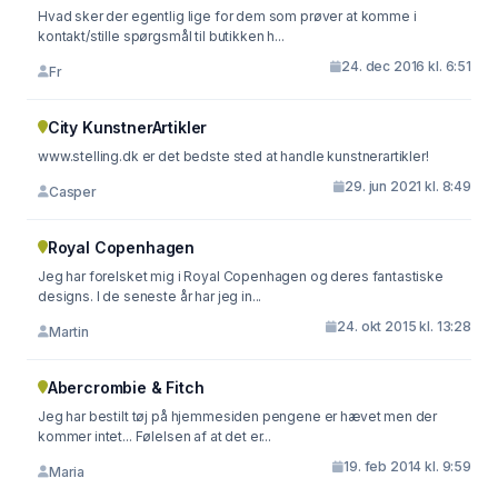
Hvad sker der egentlig lige for dem som prøver at komme i
kontakt/stille spørgsmål til butikken h...
24. dec 2016 kl. 6:51
Fr
City KunstnerArtikler
www.stelling.dk er det bedste sted at handle kunstnerartikler!
29. jun 2021 kl. 8:49
Casper
Royal Copenhagen
Jeg har forelsket mig i Royal Copenhagen og deres fantastiske
designs. I de seneste år har jeg in...
24. okt 2015 kl. 13:28
Martin
Abercrombie & Fitch
Jeg har bestilt tøj på hjemmesiden pengene er hævet men der
kommer intet... Følelsen af at det er...
19. feb 2014 kl. 9:59
Maria