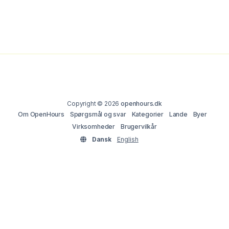
Copyright © 2026
openhours.dk
Om OpenHours
Spørgsmål og svar
Kategorier
Lande
Byer
Virksomheder
Brugervilkår
Dansk
English