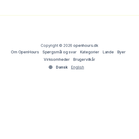
Copyright © 2026
openhours.dk
Om OpenHours
Spørgsmål og svar
Kategorier
Lande
Byer
Virksomheder
Brugervilkår
Dansk
English