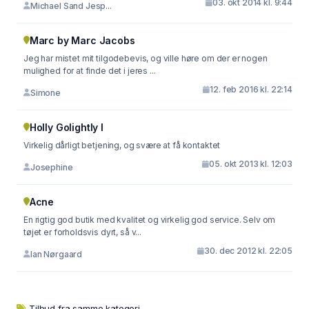
03. okt 2014 kl. 9:44
Michael Sand Jesp...
Marc by Marc Jacobs
Jeg har mistet mit tilgodebevis, og ville høre om der er nogen
mulighed for at finde det i jeres ...
12. feb 2016 kl. 22:14
Simone
Holly Golightly I
Virkelig dårligt betjening, og svære at få kontaktet
05. okt 2013 kl. 12:03
Josephine
Acne
En rigtig god butik med kvalitet og virkelig god service. Selv om
tøjet er forholdsvis dyrt, så v...
30. dec 2012 kl. 22:05
Ian Nørgaard
Tilbud fra samme kategori