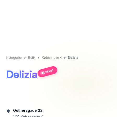
Kategorier
Butik
København K
Delizia
Delizia
Lukket
Gothersgade 32
1123
København K