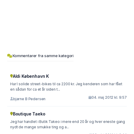
Kommentarer fra samme kategori
Aldi København K
Har I solide street-bikes til ca 2200 kr. Jeg kenderen som har fået
en sådan for ca et år siden t...
04. maj 2012 kl. 9:57
bjarne B Pedersen
Boutique Taeko
Jeg har handlet i Butik Takeo i mere end 20 år og hver eneste gang
nydt de mange smukke ting og a...