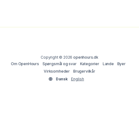
Copyright © 2026
openhours.dk
Om OpenHours
Spørgsmål og svar
Kategorier
Lande
Byer
Virksomheder
Brugervilkår
Dansk
English