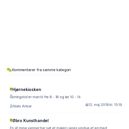
Kommentarer fra samme kategori
Hjørnekiosken
Åbningstid er man til fre 8 - 18 og lør 10 - 14
12. maj 2018 kl. 15:19
Niels Anker
Øbro Kunsthandel
En af mine venner har set et maleri i jeres vindue af en med