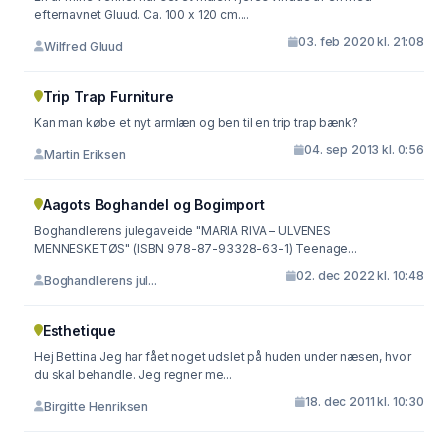
efternavnet Gluud. Ca. 100 x 120 cm....
03. feb 2020 kl. 21:08
Wilfred Gluud
Trip Trap Furniture
Kan man købe et nyt armlæn og ben til en trip trap bænk?
04. sep 2013 kl. 0:56
Martin Eriksen
Aagots Boghandel og Bogimport
Boghandlerens julegaveide "MARIA RIVA – ULVENES
MENNESKETØS" (ISBN 978-87-93328-63-1) Teenage...
02. dec 2022 kl. 10:48
Boghandlerens jul...
Esthetique
Hej Bettina Jeg har fået noget udslet på huden under næsen, hvor
du skal behandle. Jeg regner me...
18. dec 2011 kl. 10:30
Birgitte Henriksen