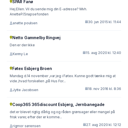
SPAR Fanø
Hej Ellen. Vil du sende mig din E-adresse? Mvh.
AnetteP/Snapsefonden
30. jun 2015 kl. 11:44
anette poulsen
Netto Gammelby Ringvej
Den er der ikke
15. aug 2020 kl. 12:40
Kenny Le
Føtex Esbjerg Broen
Mandag d.14 november ,var jeg i Føtex. Kunne godt tænke mig at
vide ,hvad forskellen ,på Hus For...
18. nov 2016 kl. 8:36
Jytte Jacobsen
Coop365 365discount Esbjerg, Jernbanegade
det er blevet rigtig dårlig og og råden grønsager eller mangel på
frisk varer, efter der er komme...
27. aug 2020 kl. 12:12
rigmor sørensen