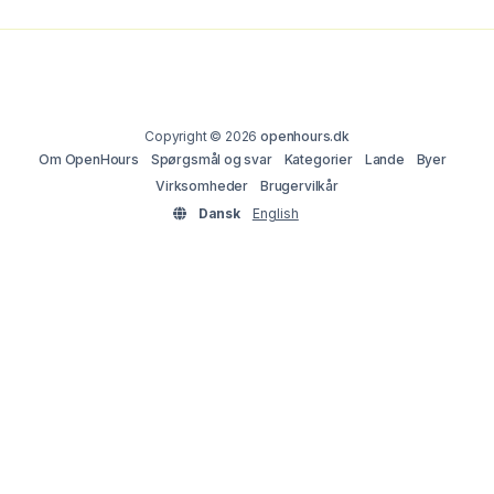
Copyright © 2026
openhours.dk
Om OpenHours
Spørgsmål og svar
Kategorier
Lande
Byer
Virksomheder
Brugervilkår
Dansk
English