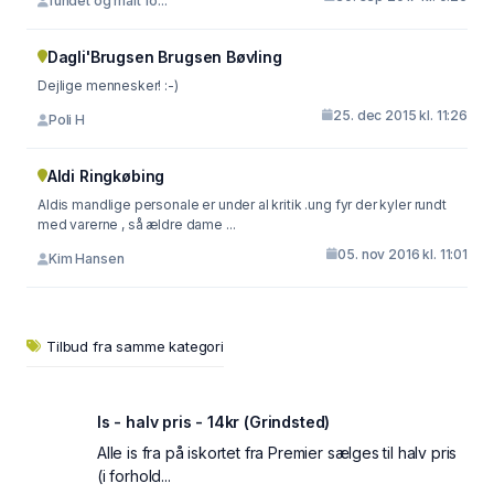
fundet og målt fo...
Dagli'Brugsen Brugsen Bøvling
Dejlige mennesker! :-)
25. dec 2015 kl. 11:26
Poli H
Aldi Ringkøbing
Aldis mandlige personale er under al kritik .ung fyr der kyler rundt
med varerne , så ældre dame ...
05. nov 2016 kl. 11:01
Kim Hansen
Tilbud fra samme kategori
Is - halv pris - 14kr (Grindsted)
Alle is fra på iskortet fra Premier sælges til halv pris
(i forhold...