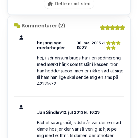
Dette er mit sted
Kommentarer (2)
hej ang sød
08. maj 2015 kl.
medarbejder
15:03
hej, i sdr nissum brugs har i en sødmdreng
med mørkt hår,k som tit står i kassen, tror
han hedder jacob, men er i ikke sød at sige
til ham han lige skal sende mig en sms på
42221572
Jan Sindlev
12. jul 2013 kl. 16:29
Blot et spørgsmål, sidste år var der en sød
dame hos jer der var så venlig at hjælpe
mig med et tlf.nr. til damen der afholder