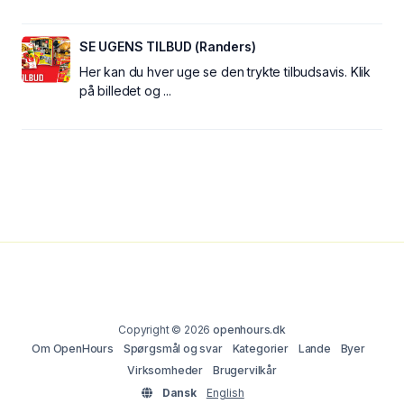
SE UGENS TILBUD (Randers)
Her kan du hver uge se den trykte tilbudsavis. Klik
på billedet og ...
Copyright © 2026
openhours.dk
Om OpenHours
Spørgsmål og svar
Kategorier
Lande
Byer
Virksomheder
Brugervilkår
Dansk
English