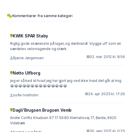
Kommentarer fra samme kategori
KWIK SPAR Staby
Rigtig gode skæreoste på lager, og deriblandt 'stygge ulf' som en
særdeles velsmagende og stærk.
02. mar 2012 kl. 8:56
Bjarne Jørgensen
Netto Ulfborg
jeg er så ked at hvad jeg har gjort jeg ved ikke hvad det går at mig
😭😭😭😭😭😭😭😭😭😭😭😭😭😭
24. apr 2025 kl. 17:26
sofie tvistholm
Dagli'Brugsen Brugsen Vemb
Andre Corfitz Knudsen 97 17 59 80 Klematisvej 17, Barde, 6920
Videbæk
30. sep 2017 kl. 0:25