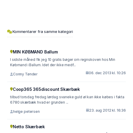
Kommentarer fra samme kategori
MIN KØBMAND Ballum
I sidste måned fik jeg 10 gratis bøger om regnskoven hos Min
Købmand i Ballum. Idet der ikke medf...
06. dec 2013 kl. 10:26
Conny Tønder
Coop365 365discount Skærbæk
tilbud torsdag fredag lørdag svaneke guld øl kan ikke købes i fakta
6780 skærbæk hvad er grunden ...
23. aug 2012 kl. 16:36
helge petersen
Netto Skærbæk