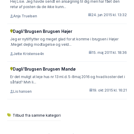
Hej Lise. Jeg havde sendt en ansøgning til dig men har fået den
retur af posten da de ikke kunn...
24. jun 2015 kl. 13:32
Anja Truelsen
Dagli'Brugsen Brugsen Højer
Jeg er nytilflytter og meget glad for at komme i brugsen i Højer
.Meget dejlig modtagelse og veld...
15. maj 2011 kl. 18:36
Jette Kristense4n
Dagli'Brugsen Brugsen Mandø
Er det muligt at leje hus nr 13 ml.d. 5-8maj 2016 og hvad koster det i
såfald? Mvh li...
19. okt 2015 kl. 16:21
Lis hansen
Tilbud fra samme kategori