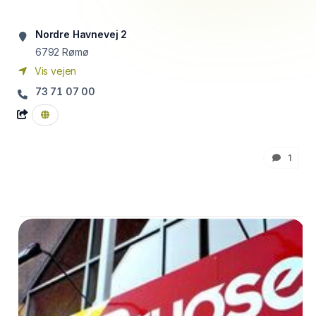
Nordre Havnevej 2
6792
Rømø
Vis vejen
73 71 07 00
1