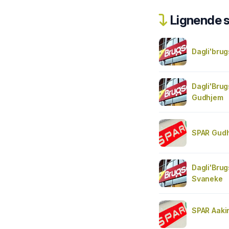
Lignende 
Dagli'brug
Dagli'Bru
Gudhjem
SPAR Gud
Dagli'Bru
Svaneke
SPAR Aaki