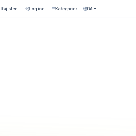
ilføj sted
Log ind
Kategorier
DA