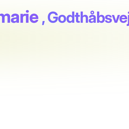
marie
, Godthåbsve