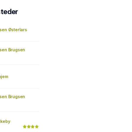
steder
sen Østerlars
gsen Brugsen
hjem
gsen Brugsen
rkeby