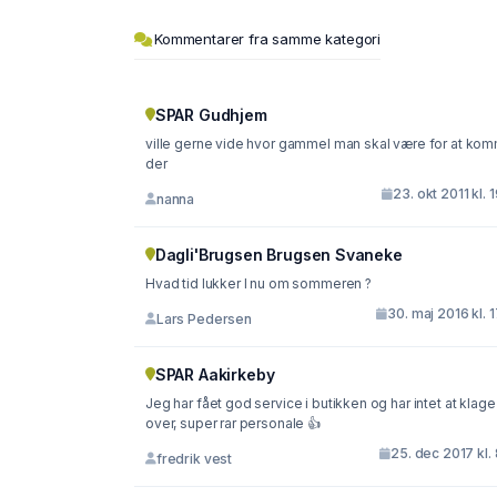
Kommentarer fra samme kategori
SPAR Gudhjem
ville gerne vide hvor gammel man skal være for at ko
der
23. okt 2011 kl. 
nanna
Dagli'Brugsen Brugsen Svaneke
Hvad tid lukker I nu om sommeren ?
30. maj 2016 kl. 
Lars Pedersen
SPAR Aakirkeby
Jeg har fået god service i butikken og har intet at klage
over, super rar personale 👍
25. dec 2017 kl.
fredrik vest