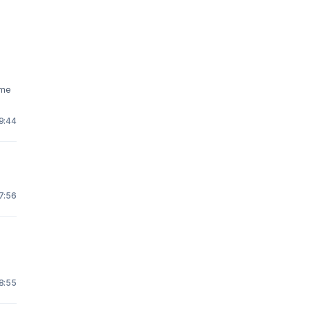
mme
19:44
17:56
 8:55