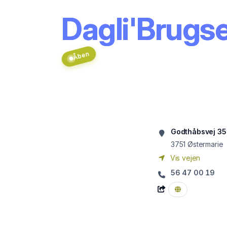
Dagli'Brugs
Åben
Godthåbsvej 35
3751
Østermarie
Vis vejen
56 47 00 19