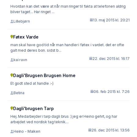
Hvordan kan det være at når man ringer til fakta at telefonen aldrig
bliver taget... Har ringet ...
13. maj 2015 kl. 20:21
Lillebjørn
Føtex Varde
man skal have god tid når man handler i føtex i vardet. det er ofte
galt med deres bon. sidst b...
22. dec 2015 kl. 16:17
kai ravn
Dagli'Brugsen Brugsen Horne
Et godt sted at handle :-)
06. feb 2015 kl. 7:26
Betina
Dagli'brugsen Tarp
Hej. Medarbejder i tarp dagli brus :) jeg er Heino gehrt, og har
arbejdet ved nordisk tag teknik....
26. dec 2015 kl. 13:56
Heino - Maiken