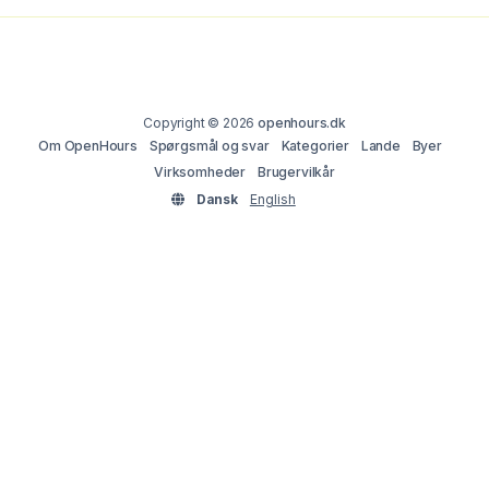
Copyright © 2026
openhours.dk
Om OpenHours
Spørgsmål og svar
Kategorier
Lande
Byer
Virksomheder
Brugervilkår
Dansk
English