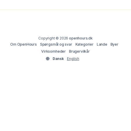
Copyright © 2026
openhours.dk
Om OpenHours
Spørgsmål og svar
Kategorier
Lande
Byer
Virksomheder
Brugervilkår
Dansk
English