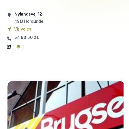
Nylandsvej 12
4913
Horslunde
Vis vejen
54 93 50 21