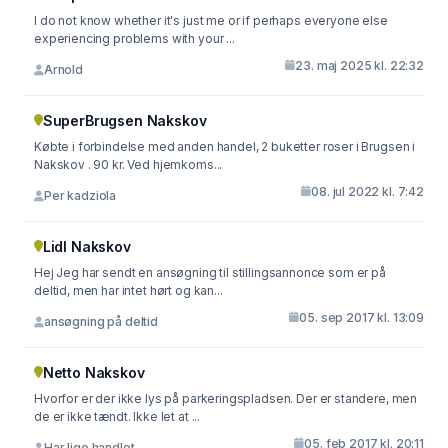
I do not know whether it's just me or if perhaps everyone else
experiencing problems with your ...
23. maj 2025 kl. 22:32
Arnold
SuperBrugsen Nakskov
Købte i forbindelse med anden handel, 2 buketter roser i Brugsen i
Nakskov . 90 kr. Ved hjemkoms...
08. jul 2022 kl. 7:42
Per kadziola
Lidl Nakskov
Hej Jeg har sendt en ansøgning til stillingsannonce som er på
deltid, men har intet hørt og kan...
05. sep 2017 kl. 13:09
ansøgning på deltid
Netto Nakskov
Hvorfor er der ikke lys på parkeringspladsen. Der er standere, men
de er ikke tændt. Ikke let at ...
05. feb 2017 kl. 20:11
Har lige handlet ...