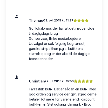
Thomas
03. okt 2015 kl. 11:37
Go' lokalbrugs der har alt det nødvendige
til dagligdags brug.
Go' service, flinke medarbejdere.
Udvalget er selvfølgelig begrænset,
ganske simpelthen p.g.a. butikkens
størrelse, dog er der altid til de daglige
fornødenheder.
Christian
27. jul 2015 kl. 15:50
Fantastisk butik. Det er sådan en butik, med
god orden og service der gør, at jeg gerne
betaler lidt mere for varene end i discount
butikkerne. Støt udkants danmark - Brug