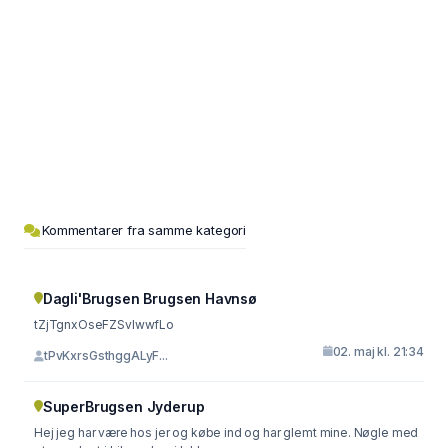
Kommentarer fra samme kategori
Dagli'Brugsen Brugsen Havnsø
tZjTgnxOseFZSvIwwfLo
02. maj kl. 21:34
tPvKxrsGsthggALyF...
SuperBrugsen Jyderup
Hej jeg har være hos jer og købe ind og har glemt mine. Nøgle med