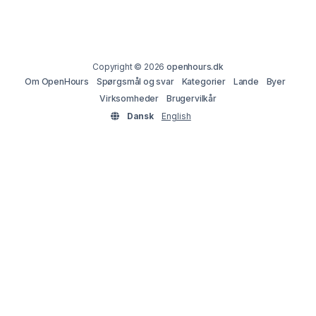
Copyright © 2026
openhours.dk
Om OpenHours
Spørgsmål og svar
Kategorier
Lande
Byer
Virksomheder
Brugervilkår
Dansk
English