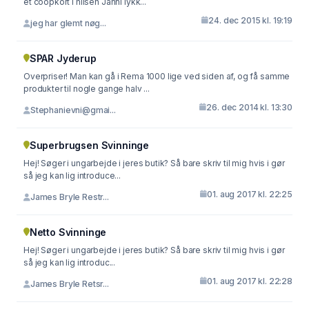
et coopkort i hilsen Janni lykk...
24. dec 2015 kl. 19:19
jeg har glemt nøg...
SPAR Jyderup
Overpriser! Man kan gå i Rema 1000 lige ved siden af, og få samme
produkter til nogle gange halv ...
26. dec 2014 kl. 13:30
Stephanievni@gmai...
Superbrugsen Svinninge
Hej! Søger i ungarbejde i jeres butik? Så bare skriv til mig hvis i gør
så jeg kan lig introduce...
01. aug 2017 kl. 22:25
James Bryle Restr...
Netto Svinninge
Hej! Søger i ungarbejde i jeres butik? Så bare skriv til mig hvis i gør
så jeg kan lig introduc...
01. aug 2017 kl. 22:28
James Bryle Retsr...