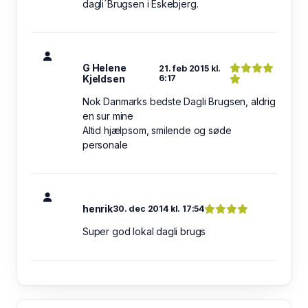
dagli´Brugsen i Eskebjerg.
G Helene
21. feb 2015 kl.
Kjeldsen
6:17
Nok Danmarks bedste Dagli Brugsen, aldrig
en sur mine
Altid hjælpsom, smilende og søde
personale
henrik
30. dec 2014 kl. 17:54
Super god lokal dagli brugs