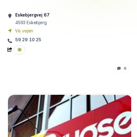
Eskebjergvej 67
4593
Eskebjerg
Vis vejen
59 29 10 25
6