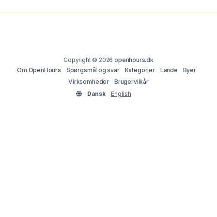
Copyright © 2026
openhours.dk
Om OpenHours
Spørgsmål og svar
Kategorier
Lande
Byer
Virksomheder
Brugervilkår
Dansk
English