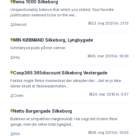
Rema 1000 Silkeborg
Unquestionably believe that which you stated. Your favorite
justification seemed to be on the we...
23. maj 2025 kl. 21:15
Elwood
MIN KØBMAND Silkeborg, Lyngbygade
lommetyve pads på min venner
06. mar 2015 kl. 19:39
hey
Coop365 365discount Silkeborg Vestergade
Faktisk nogle flinke mennesker der arbejder der.....det er jo ikke
deres skyld at flaskeautomaten...
24. mar 2016 kl. 0:37
Conni
Netto Borgergade Silkeborg
Butikken er simpelthen møgbeskidt. Har sagt det til dem flere
gange, men de virker total ligeglad...
08. maj 2013 kl. 10:05
Kim