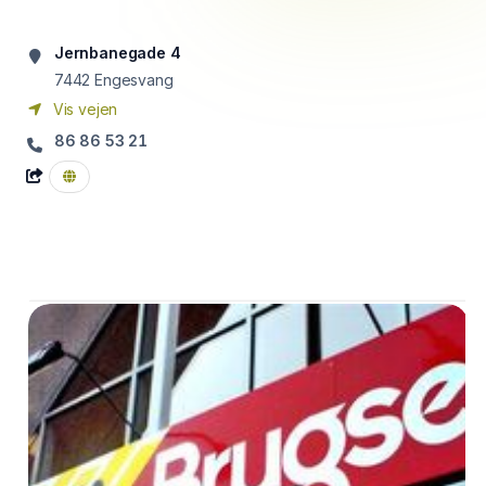
Jernbanegade 4
7442
Engesvang
Vis vejen
86 86 53 21