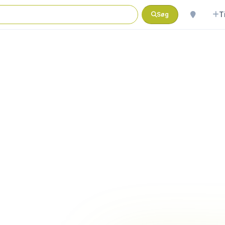
T
Søg