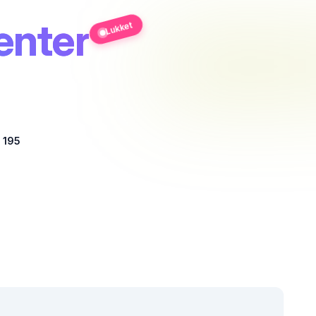
enter
Lukket
 195