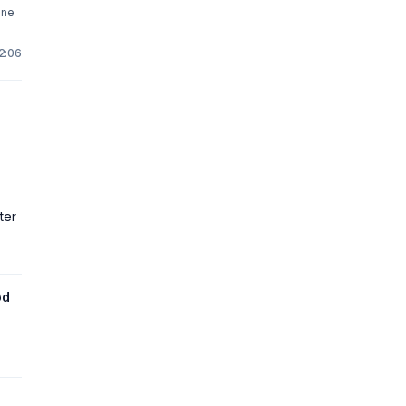
nne
12:06
ter
ød