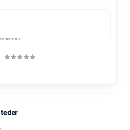
e ses af alle!
steder
t