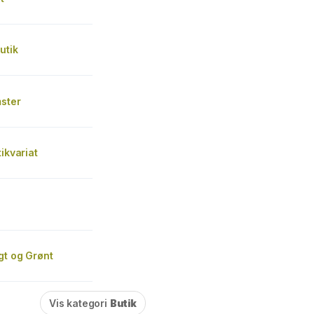
utik
mster
tikvariat
gt og Grønt
Vis kategori
Butik