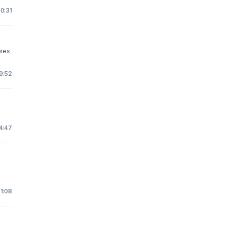
20:31
eres
 9:52
14:47
e
21:08