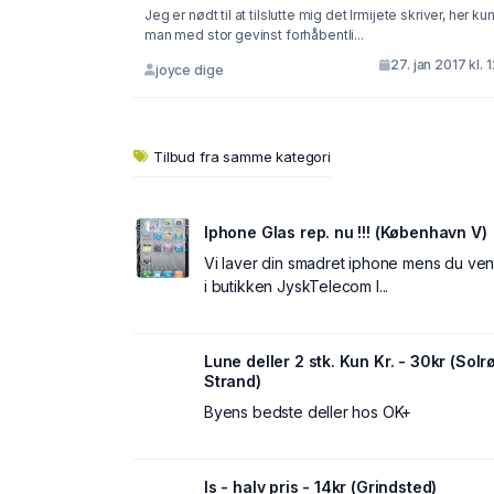
Jeg er nødt til at tilslutte mig det Irmijete skriver, her ku
man med stor gevinst forhåbentli...
27. jan 2017 kl. 
joyce dige
Tilbud fra samme kategori
Iphone Glas rep. nu !!! (København V)
Vi laver din smadret iphone mens du ven
i butikken JyskTelecom I...
Lune deller 2 stk. Kun Kr. - 30kr (Solr
Strand)
Byens bedste deller hos OK+
Is - halv pris - 14kr (Grindsted)