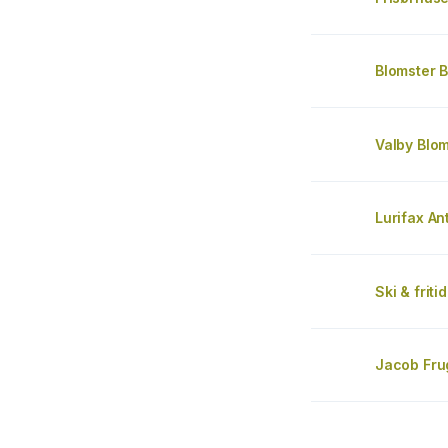
Blomster B
Valby Blo
Lurifax An
Ski & fritid
Jacob Fru