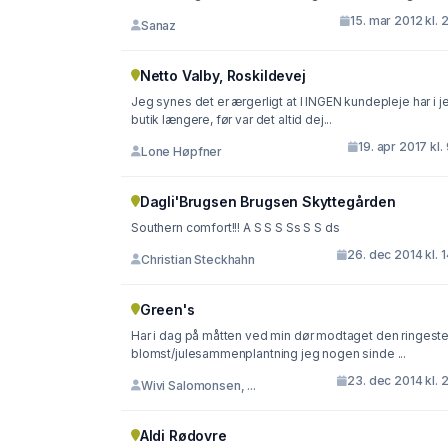
15. mar 2012 kl. 
Sanaz
Netto Valby, Roskildevej
Jeg synes det er ærgerligt at I INGEN kundepleje har i j
butik længere, før var det altid dej...
19. apr 2017 kl.
Lone Høpfner
Dagli'Brugsen Brugsen Skyttegården
Southern comfort!!! A S S S Ss S S ds
26. dec 2014 kl. 
Christian Steckhahn
Green's
Har i dag på måtten ved min dør modtaget den ringest
blomst/julesammenplantning jeg nogen sinde ...
23. dec 2014 kl. 
Wivi Salomonsen, ...
Aldi Rødovre