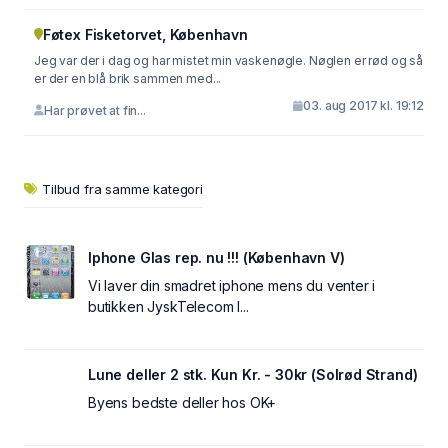
Føtex Fisketorvet, København
Jeg var der i dag og har mistet min vaskenøgle. Nøglen er rød og så
er der en blå brik sammen med...
03. aug 2017 kl. 19:12
Har prøvet at fin...
Tilbud fra samme kategori
Iphone Glas rep. nu !!! (København V)
Vi laver din smadret iphone mens du venter i
butikken JyskTelecom I...
Lune deller 2 stk. Kun Kr. - 30kr (Solrød Strand)
Byens bedste deller hos OK+