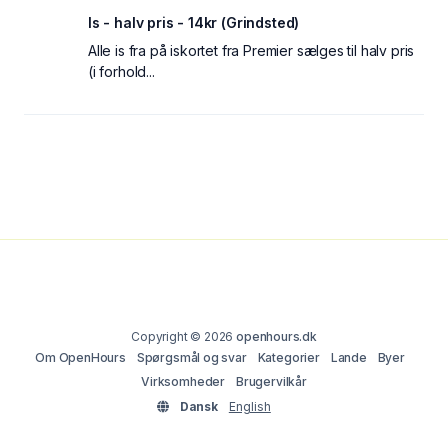
Is - halv pris - 14kr (Grindsted)
Alle is fra på iskortet fra Premier sælges til halv pris
(i forhold...
Copyright © 2026
openhours.dk
Om OpenHours
Spørgsmål og svar
Kategorier
Lande
Byer
Virksomheder
Brugervilkår
Dansk
English