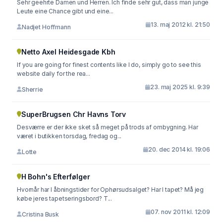
Sehr geehrte Damen und Herren. Ich finde sehr gut, dass man junge
Leute eine Chance gibt und eine...
13. maj 2012 kl. 21:50
Nadjet Hoffmann
Netto Axel Heidesgade Kbh
If you are going for finest contents like I do, simply go to see this
website daily for the rea...
23. maj 2025 kl. 9:39
Sherrie
SuperBrugsen Chr Havns Torv
Desværre er der ikke sket så meget på trods af ombygning. Har
været i butikken torsdag, fredag og...
20. dec 2014 kl. 19:06
Lotte
H Bohn's Efterfølger
Hvornår har I åbningstider for Ophørsudsalget? Har I tapet? Må jeg
købe jeres tapetseringsbord? T...
07. nov 2011 kl. 12:09
Cristina Busk