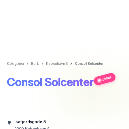
Kategorier
Butik
København S
Consol Solcenter
Consol Solcenter
Lukket
Isafjordsgade 5
2300
København S