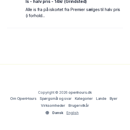
Is - halv pris - 14kr (Grindsted)
Alle is fra på iskortet fra Premier sælges til halv pris
(i forhold...
Copyright © 2026
openhours.dk
Om OpenHours
Spørgsmål og svar
Kategorier
Lande
Byer
Virksomheder
Brugervilkår
Dansk
English