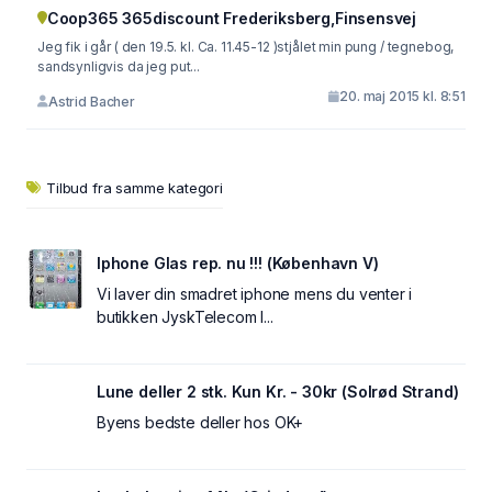
Coop365 365discount Frederiksberg,Finsensvej
Jeg fik i går ( den 19.5. kl. Ca. 11.45-12 )stjålet min pung / tegnebog,
sandsynligvis da jeg put...
20. maj 2015 kl. 8:51
Astrid Bacher
Tilbud fra samme kategori
Iphone Glas rep. nu !!! (København V)
Vi laver din smadret iphone mens du venter i
butikken JyskTelecom I...
Lune deller 2 stk. Kun Kr. - 30kr (Solrød Strand)
Byens bedste deller hos OK+