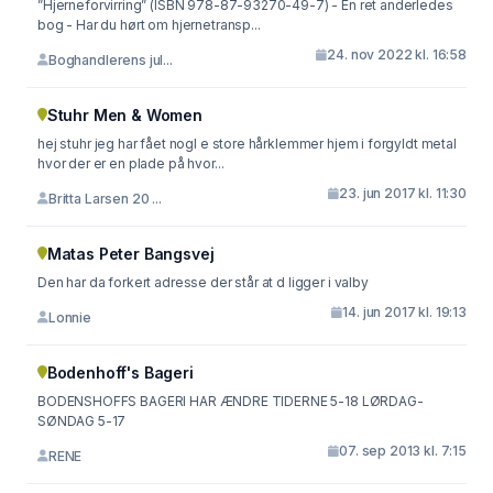
”Hjerneforvirring” (ISBN 978-87-93270-49-7) - En ret anderledes
bog - Har du hørt om hjernetransp...
24. nov 2022 kl. 16:58
Boghandlerens jul...
Stuhr Men & Women
hej stuhr jeg har fået nogl e store hårklemmer hjem i forgyldt metal
hvor der er en plade på hvor...
23. jun 2017 kl. 11:30
Britta Larsen 20 ...
Matas Peter Bangsvej
Den har da forkert adresse der står at d ligger i valby
14. jun 2017 kl. 19:13
Lonnie
Bodenhoff's Bageri
BODENSHOFFS BAGERI HAR ÆNDRE TIDERNE 5-18 LØRDAG-
SØNDAG 5-17
07. sep 2013 kl. 7:15
RENE