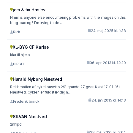
jem & fix Haslev
Hmm is anyone else encountering problems with the images on this
blog loading? I'm trying to de...
24. maj 2025 kl. 1:38
Rick
XL-BYG CF Karise
klar til hjælp
06. apr 2013 kl. 12:20
BIRGIT
Harald Nyborg Næstved
Reklamation af cykel busetto 29" grande 27 gear. Købt 17-01-15 i
Næstved. Cyklen er fuldstændig n...
24. jan 2015 kl. 14:13
Frederik brinck
SILVAN Næstved
2nhlpd
28. maj 2025 kl. 3:04