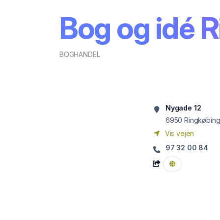
Bog og idé 
BOGHANDEL
Nygade 12
6950
Ringkøbin
Vis vejen
97 32 00 84