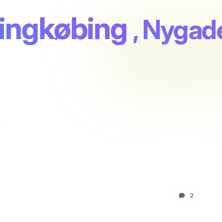
Ringkøbing
, Nygad
g
2