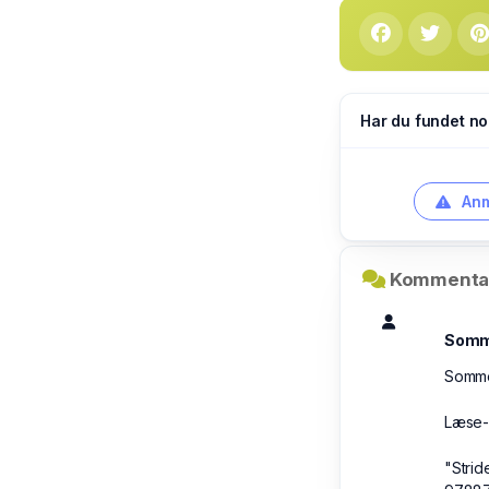
Har du fundet no
Anm
Kommentar
Somm
Somm
Læse-
"Stri