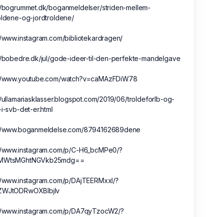
://bogrummet.dk/boganmeldelser/striden-mellem-
oldene-og-jordtroldene/
//www.instagram.com/bibliotekardragen/
//bobedre.dk/jul/gode-ideer-til-den-perfekte-mandelgave
://www.youtube.com/watch?v=caMAzFDiW78
//ullamariasklasser.blogspot.com/2019/06/troldeforlb-og-
-i-svb-det-er.html
://www.boganmeldelse.com/8794162689dene
://www.instagram.com/p/C-H6_bcMPe0/?
=MWtsMGhtNGVkb25mdg==
://www.instagram.com/p/DAjTEERMxxI/?
ZWJtODRwOXBlbjlv
://www.instagram.com/p/DA7qyTzocW2/?