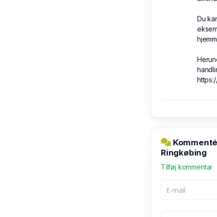
Du kan
eksemp
hjemm
Herund
handli
https:
Kommentér 
Ringkøbing
Tilføj kommentar