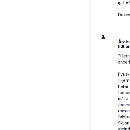
igsh
Du øns
Årets
lidt 
”Hjern
anderl
Fysisk
'Hjern
heller
fornem
måtte 
fornem
roman
følels
fiktio
almind