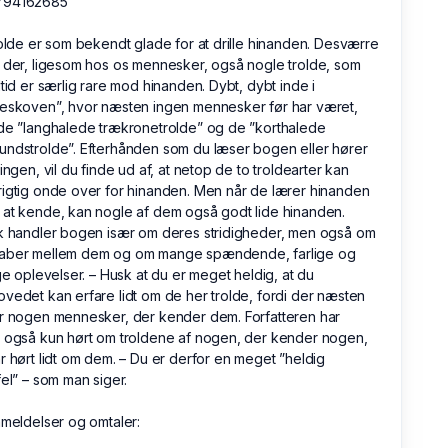
794162685
rolde er som bekendt glade for at drille hinanden. Desværre
 der, ligesom hos os mennesker, også nogle trolde, som
ltid er særlig rare mod hinanden. Dybt, dybt inde i
deskoven”, hvor næsten ingen mennesker før har været,
de ”langhalede trækronetrolde” og de ”korthalede
ndstrolde”. Efterhånden som du læser bogen eller hører
lingen, vil du finde ud af, at netop de to troldearter kan
igtig onde over for hinanden. Men når de lærer hinanden
at kende, kan nogle af dem også godt lide hinanden.
k handler bogen især om deres stridigheder, men også om
aber mellem dem og om mange spændende, farlige og
ige oplevelser. – Husk at du er meget heldig, at du
vedet kan erfare lidt om de her trolde, fordi der næsten
r nogen mennesker, der kender dem. Forfatteren har
 også kun hørt om troldene af nogen, der kender nogen,
r hørt lidt om dem. – Du er derfor en meget ”heldig
fel” – som man siger.
nmeldelser og omtaler: