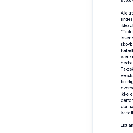
9788
Alle t
findes
ikke a
”Trol
lever 
skovbu
fortæl
være r
bedre 
Faktis
vensk
finurl
overho
ikke e
derfor
der ha
kartof
Lidt a