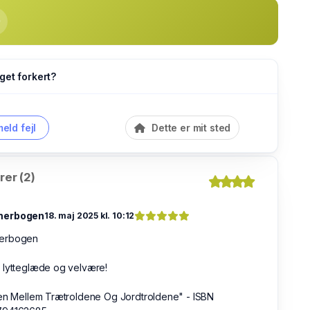
get forkert?
eld fejl
Dette er mit sted
er (2)
erbogen
18. maj 2025 kl. 10:12
erbogen
 lytteglæde og velvære!
den Mellem Trætroldene Og Jordtroldene" - ISBN