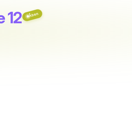
e 12
Åben