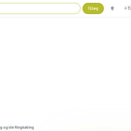
T
Søg
g og idé Ringkøbing