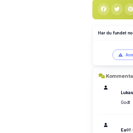
Har du fundet no
Anm
Kommentar
Luka
Godt
Ea
07.