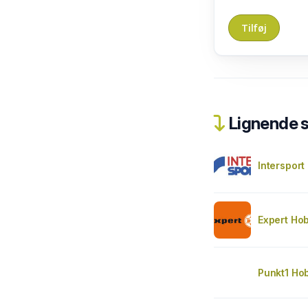
Lignende 
Intersport
Expert Ho
Punkt1 Ho