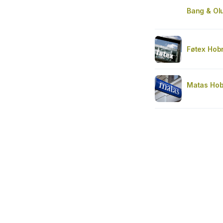
Bang & Ol
Føtex Hob
Matas Hob