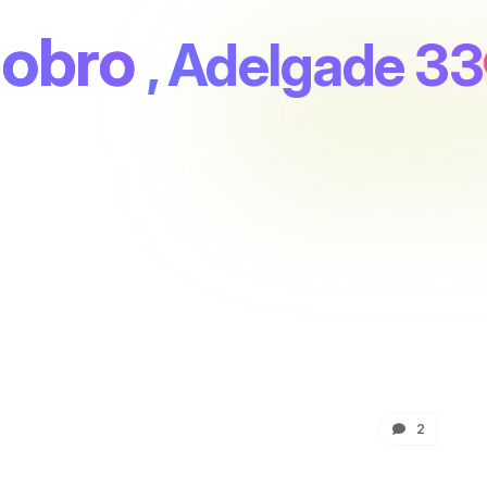
Hobro
, Adelgade 33
2