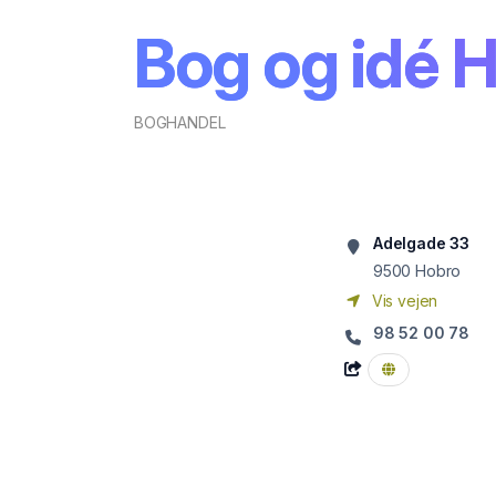
Bog og idé 
BOGHANDEL
Adelgade 33
9500
Hobro
Vis vejen
98 52 00 78