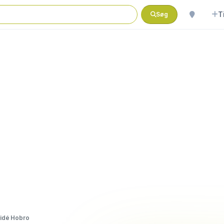
T
Søg
 idé Hobro