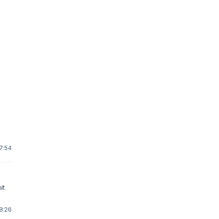
17:54
lt
 8:26