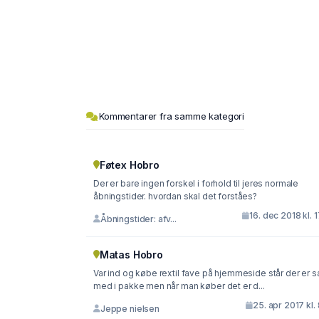
Kommentarer fra samme kategori
Føtex Hobro
Der er bare ingen forskel i forhold til jeres normale
åbningstider. hvordan skal det forståes?
16. dec 2018 kl. 
Åbningstider: afv...
Matas Hobro
Var ind og købe rextil fave på hjemmeside står der er sa
med i pakke men når man køber det er d...
25. apr 2017 kl.
Jeppe nielsen