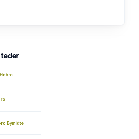
steder
 Hobro
bro
bro Bymidte