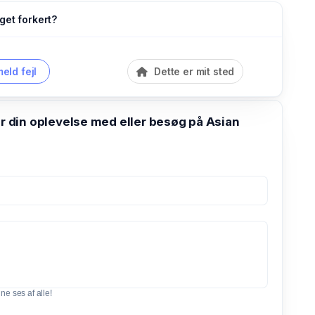
get forkert?
eld fejl
Dette er mit sted
din oplevelse med eller besøg på Asian
e ses af alle!