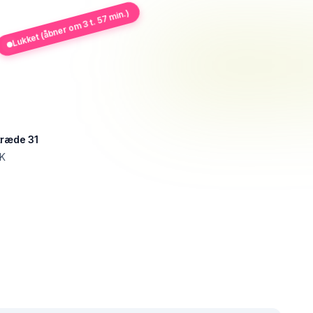
Lukket (åbner om 3 t. 57 min.)
træde 31
 K