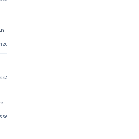
kun
11:20
14:43
en
15:56