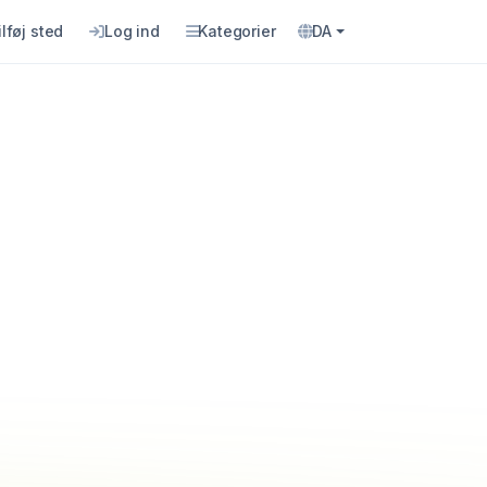
ilføj sted
Log ind
Kategorier
DA