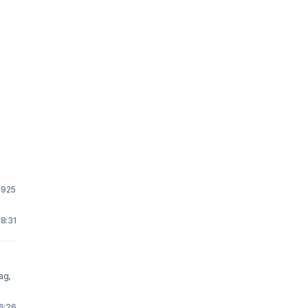
 925
18:31
ag,
16:26