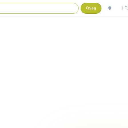
T
Søg