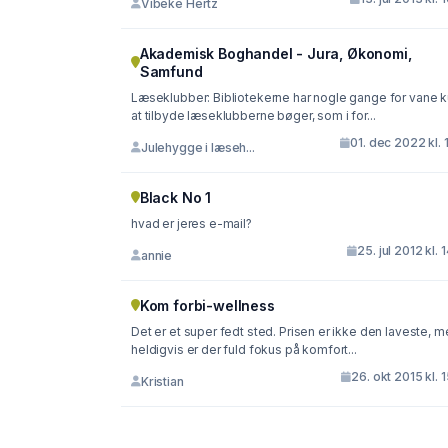
Vibeke Hertz
Akademisk Boghandel - Jura, Økonomi,
Samfund
Læseklubber: Bibliotekerne har nogle gange for vane 
at tilbyde læseklubberne bøger, som i for...
01. dec 2022 kl. 
Julehygge i læseh...
Black No 1
hvad er jeres e-mail?
25. jul 2012 kl. 
annie
Kom forbi-wellness
Det er et super fedt sted. Prisen er ikke den laveste, m
heldigvis er der fuld fokus på komfort...
26. okt 2015 kl. 
Kristian