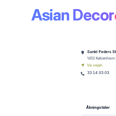
Asian Decor
Sankt Peders S
1453
København
Vis vejen
33 14 03 03
Åbningstider