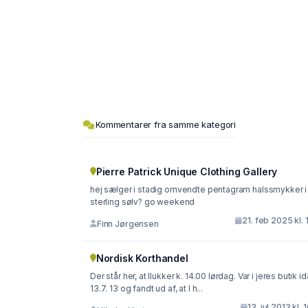
Kommentarer fra samme kategori
Pierre Patrick Unique Clothing Gallery
hej sælger i stadig omvendte pentagram halssmykker i
sterling sølv? go weekend
21. feb 2025 kl. 
Finn Jørgensen
Nordisk Korthandel
Der står her, at Ilukker k. 14.00 lørdag. Var i jeres butik id
13.7. 13 og fandt ud af, at I h...
13. jul 2013 kl. 