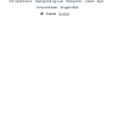
Om OpenHours
Spørgsmål og svar
Kategorier
Lande
Byer
Virksomheder
Brugervilkår
Dansk
English