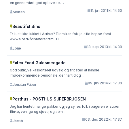
en gennemført god oplevelse. ...
11. jun 2011 kl. 14:50
Morten
Beautiful Sins
Er Lust ikke lukket i Aarhus? Ellers kan folk jo altid hoppe forbi
www.alor.dk/vibratorer.html. D...
18. sep 2013 kl. 14:39
Lone
Føtex Food Guldsmedgade
God butik, vel-assorteret udvalg og fint sted at handle.
Imødekommende personale, der har tid og ...
09. jun 2014 kl. 17:33
Jonatan Faber
Posthus - POSTHUS SUPERBRUGSEN
Jeg har hentet mange pakker og jeg synes folk i bageren er super
flinke, venlige og sjove, og som...
03. dec 2022 kl. 17:37
Jacob