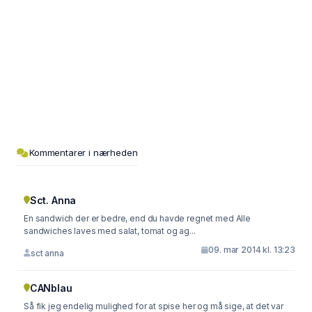
Kommentarer i nærheden
Sct. Anna
En sandwich der er bedre, end du havde regnet med Alle
sandwiches laves med salat, tomat og ag...
09. mar 2014 kl. 13:23
sct anna
CANblau
Så fik jeg endelig mulighed for at spise her og må sige, at det var