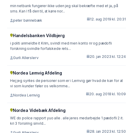
min netbank fungerer ikke uden jeg skal bekræfte med et ja, på
sms. Kan I få den til, at køre nor...
12. aug 2019 kl. 20:31
peter bønnebæk
Handelsbanken Vildbjerg
i politi anmeldte it Krim, svindl med men konto nr og pædofli
forskning svindle forfalskede rets...
20. jan 2023 kl. 12:24
Gurli Allerslerv
Nordea Lemvig Afdeling
Hej jeg syntes de personer som er i Lemvig gør hvad de kan for at
vi som kunder føler os velkomme...
20. aug 2018 kl. 10:09
Nordea Lemvig
Nordea Videbæk Afdeling
WE do police rapport yuo alle . alle jeres medarbejde 1 pædofli 2 it.
kri 3 forsiring sinvld...
28. jan 2023 kl. 12:50
Gurli Allerslerv