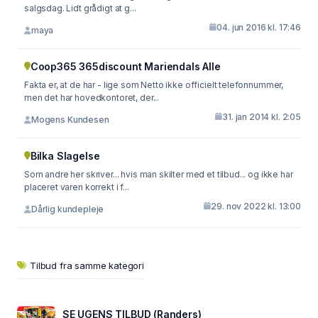
salgsdag. Lidt grådigt at g...
04. jun 2016 kl. 17:46
maya
Coop365 365discount Mariendals Alle
Fakta er, at de har - lige som Netto ikke officielt telefonnummer,
men det har hovedkontoret, der...
31. jan 2014 kl. 2:05
Mogens Kundesen
Bilka Slagelse
Som andre her skriver... hvis man skilter med et tilbud... og ikke har
placeret varen korrekt i f...
29. nov 2022 kl. 13:00
Dårlig kundepleje
Tilbud fra samme kategori
SE UGENS TILBUD (Randers)