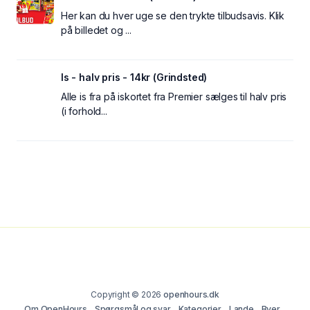
Her kan du hver uge se den trykte tilbudsavis. Klik
på billedet og ...
Is - halv pris - 14kr (Grindsted)
Alle is fra på iskortet fra Premier sælges til halv pris
(i forhold...
Copyright © 2026
openhours.dk
Om OpenHours
Spørgsmål og svar
Kategorier
Lande
Byer