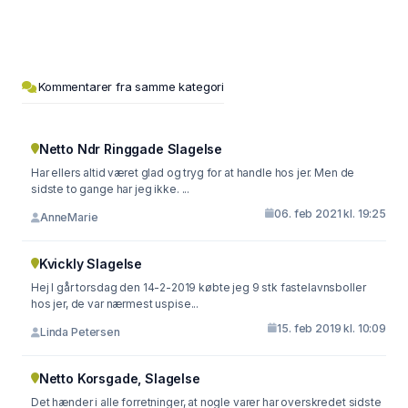
Kommentarer fra samme kategori
Netto Ndr Ringgade Slagelse
Har ellers altid været glad og tryg for at handle hos jer. Men de
sidste to gange har jeg ikke. ...
06. feb 2021 kl. 19:25
AnneMarie
Kvickly Slagelse
Hej I går torsdag den 14-2-2019 købte jeg 9 stk fastelavnsboller
hos jer, de var nærmest uspise...
15. feb 2019 kl. 10:09
Linda Petersen
Netto Korsgade, Slagelse
Det hænder i alle forretninger, at nogle varer har overskredet sidste