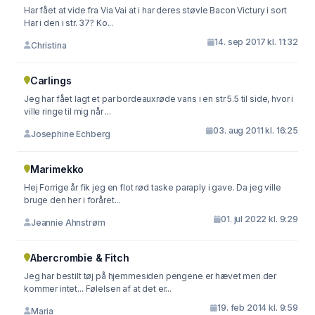
Har fået at vide fra Via Vai at i har deres støvle Bacon Victury i sort
Har i den i str. 37? Ko...
14. sep 2017 kl. 11:32
Christina
Carlings
Jeg har fået lagt et par bordeauxrøde vans i en str 5.5 til side, hvor i
ville ringe til mig når ...
03. aug 2011 kl. 16:25
Josephine Echberg
Marimekko
Hej Forrige år fik jeg en flot rød taske paraply i gave. Da jeg ville
bruge den her i foråret...
01. jul 2022 kl. 9:29
Jeannie Ahnstrøm
Abercrombie & Fitch
Jeg har bestilt tøj på hjemmesiden pengene er hævet men der
kommer intet... Følelsen af at det er...
19. feb 2014 kl. 9:59
Maria