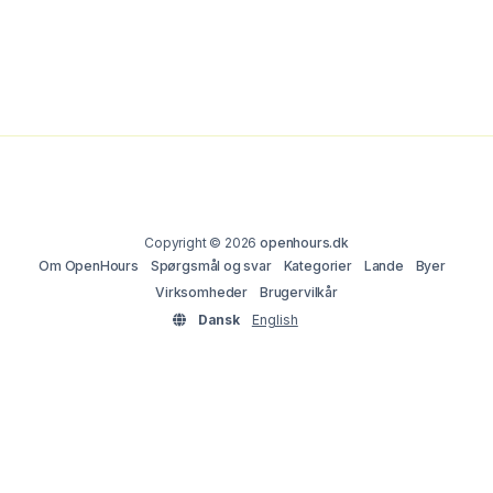
Copyright © 2026
openhours.dk
Om OpenHours
Spørgsmål og svar
Kategorier
Lande
Byer
Virksomheder
Brugervilkår
Dansk
English