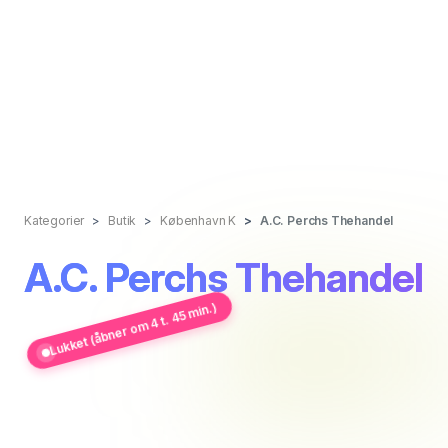
Kategorier
Butik
København K
A.C. Perchs Thehandel
A.C. Perchs Thehandel
Lukket (åbner om 4 t. 45 min.)