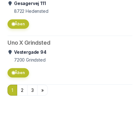
Gesagervej 111
8722
Hedensted
Åben
Uno X Grindsted
Vestergade 94
7200
Grindsted
Åben
1
2
3
»