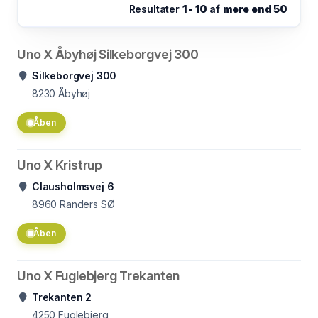
Resultater
1 - 10
af
mere end 50
Uno X Åbyhøj Silkeborgvej 300
Silkeborgvej 300
8230
Åbyhøj
Åben
Uno X Kristrup
Clausholmsvej 6
8960
Randers SØ
Åben
Uno X Fuglebjerg Trekanten
Trekanten 2
4250
Fuglebjerg