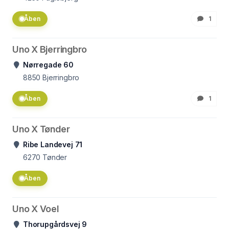
Åben
1
Uno X Bjerringbro
Nørregade 60
8850
Bjerringbro
Åben
1
Uno X Tønder
Ribe Landevej 71
6270
Tønder
Åben
Uno X Voel
Thorupgårdsvej 9