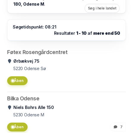
180, Odense M
.
Søg i hele landet
Søgetidspunkt: 08:21
Resultater
1 - 10
af
mere end 50
Føtex Rosengårdcentret
Ørbækvej 75
5220
Odense Sø
Åben
Bilka Odense
Niels Bohrs Alle 150
5230
Odense M
Åben
7