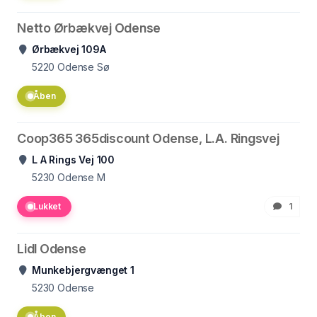
Netto Ørbækvej Odense
Ørbækvej 109A
5220
Odense Sø
Åben
Coop365 365discount Odense, L.A. Ringsvej
L A Rings Vej 100
5230
Odense M
Lukket
1
Lidl Odense
Munkebjergvænget 1
5230
Odense
Åben