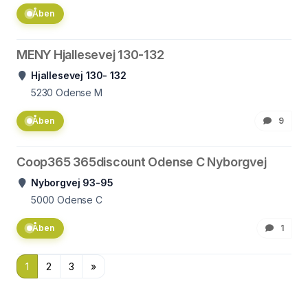
Åben
MENY Hjallesevej 130-132
Hjallesevej 130- 132
5230
Odense M
Åben
9
Coop365 365discount Odense C Nyborgvej
Nyborgvej 93-95
5000
Odense C
Åben
1
1
2
3
»