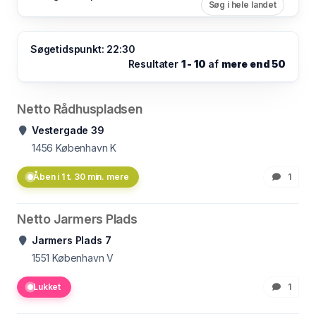
Søg i hele landet
Søgetidspunkt: 22:30
Resultater
1 - 10
af
mere end 50
Netto Rådhuspladsen
Vestergade 39
1456
København K
Åben i 1 t. 30 min. mere
1
Netto Jarmers Plads
Jarmers Plads 7
1551
København V
Lukket
1