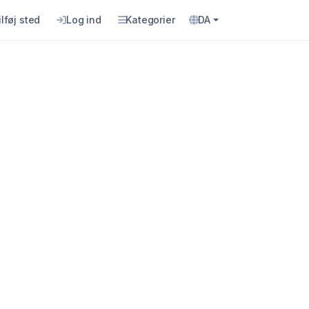
ilføj sted
Log ind
Kategorier
DA