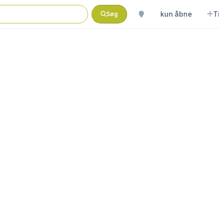
kun åbne
T
Søg