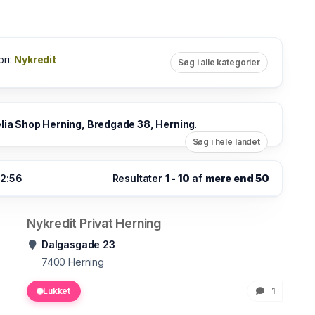
ori:
Nykredit
Søg i alle kategorier
lia Shop Herning, Bredgade 38, Herning
.
Søg i hele landet
02:56
Resultater
1 - 10
af
mere end 50
Nykredit Privat Herning
Dalgasgade 23
7400
Herning
Lukket
1