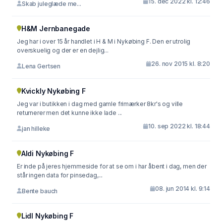
15. dec 2022 kl. 12:46
Skab juleglæde me...
H&M Jernbanegade
Jeg har i over 15 år handlet i H & M i Nykøbing F. Den er utrolig
overskuelig og der er en dejlig...
26. nov 2015 kl. 8:20
Lena Gertsen
Kvickly Nykøbing F
Jeg var i butikken i dag med gamle frimærker 8kr's og ville
returnerer men det kunne ikke lade ...
10. sep 2022 kl. 18:44
jan hilleke
Aldi Nykøbing F
Er inde på jeres hjemmeside for at se om i har åbent i dag, men der
står ingen data for pinsedag,...
08. jun 2014 kl. 9:14
Bente bauch
Lidl Nykøbing F