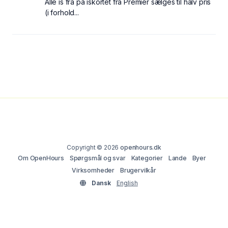
Alle is fra på iskortet fra Premier sælges til halv pris
(i forhold...
Copyright © 2026
openhours.dk
Om OpenHours
Spørgsmål og svar
Kategorier
Lande
Byer
Virksomheder
Brugervilkår
Dansk
English